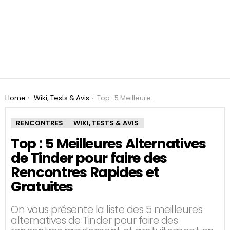
You are here:
Home
Wiki, Tests & Avis
Top : 5 Meilleures Alternatives de Tinder pour faire des Rencontres Rapides et Gratuites
RENCONTRES
WIKI, TESTS & AVIS
Top : 5 Meilleures Alternatives
de Tinder pour faire des
Rencontres Rapides et
Gratuites
On vous présente la liste des 5 meilleures
alternatives de Tinder pour faire des