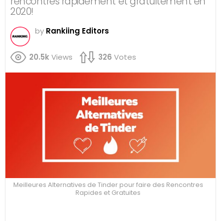
rencontres rapidement et gratuitement en
2020!
by
Rankiing Editors
20.5k
Views
326
Votes
Meilleures Alternatives de Tinder pour faire des Rencontres
Rapides et Gratuites