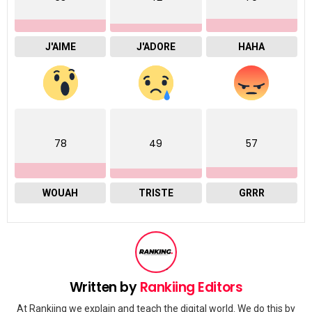
J'AIME
J'ADORE
HAHA
78
49
57
WOUAH
TRISTE
GRRR
Written by
Rankiing Editors
At Rankiing we explain and teach the digital world. We do this by