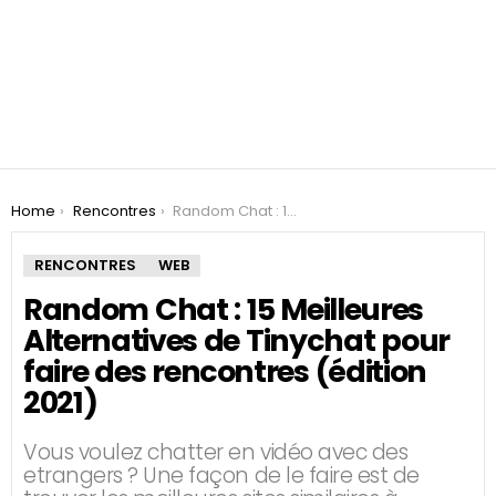
You are here:
Home
Rencontres
Random Chat : 15 Meilleures Alternatives de Tinychat pour faire des rencontres (édition 2021)
RENCONTRES
WEB
Random Chat : 15 Meilleures
Alternatives de Tinychat pour
faire des rencontres (édition
2021)
Vous voulez chatter en vidéo avec des
etrangers ? Une façon de le faire est de