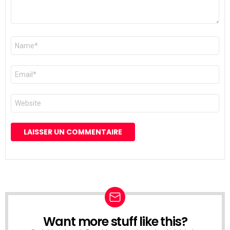
Nom
*
E-
mail
*
Site
web
Want more stuff like this?
NEWSLETTER