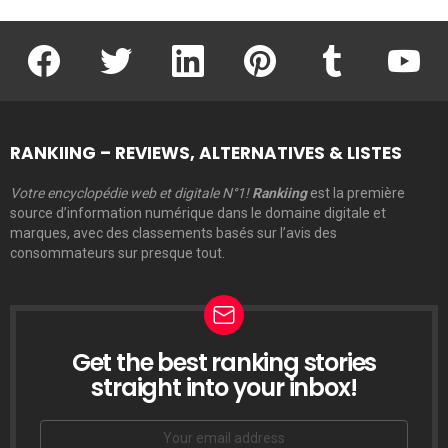
facebook
twitter
linkedin
pinterest
tumblr
youtu
RANKIING – REVIEWS, ALTERNATIVES & LISTES
Votre encyclopédie web et digitale N°1!
Rankiing
est la première
source d’information numérique dans le domaine digitale et
marques, avec des classements basés sur l’avis des
consommateurs sur presque tout.
Get the best ranking stories
LETTRE
D’INFORMATION
straight into your inbox!
Email
address: