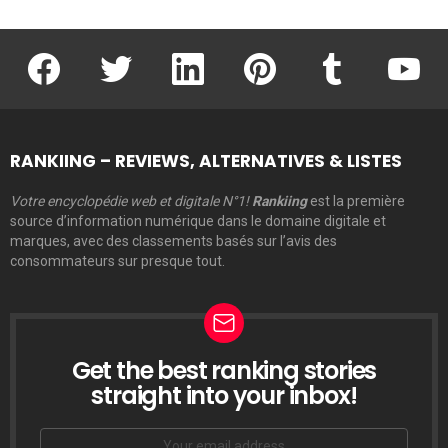
facebook
twitter
linkedin
pinterest
tumblr
youtu
RANKIING – REVIEWS, ALTERNATIVES & LISTES
Votre encyclopédie web et digitale N°1!
Rankiing
est la première
source d’information numérique dans le domaine digitale et
marques, avec des classements basés sur l’avis des
consommateurs sur presque tout.
Get the best ranking stories
LETTRE
D’INFORMATION
straight into your inbox!
Email