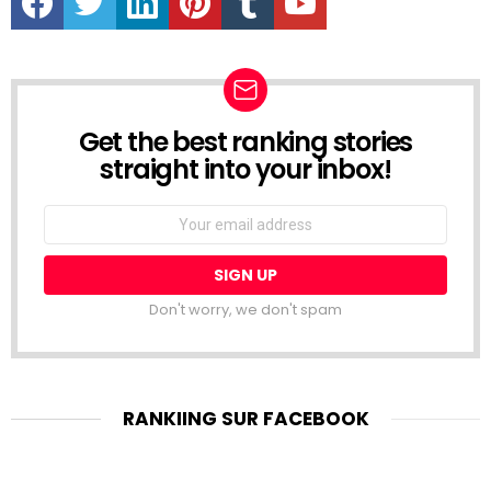
Get the best ranking stories
NEWSLETTER
straight into your inbox!
Email
address:
Don't worry, we don't spam
RANKIING SUR FACEBOOK