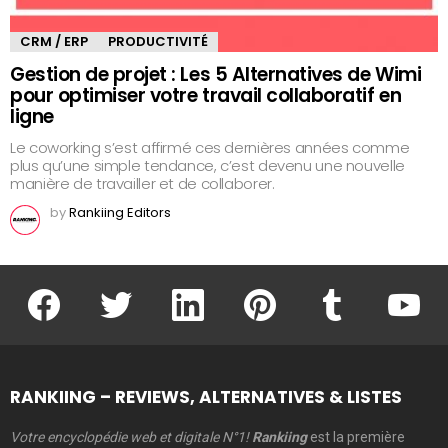
CRM / ERP
PRODUCTIVITÉ
Gestion de projet : Les 5 Alternatives de Wimi
pour optimiser votre travail collaboratif en
ligne
Le coworking s’est affirmé ces dernières années comme
plus qu’une simple tendance, c’est devenu une nouvelle
manière de travailler et de collaborer.
by
Rankiing Editors
facebook
twitter
linkedin
pinterest
tumblr
youtu
RANKIING – REVIEWS, ALTERNATIVES & LISTES
Votre encyclopédie web et digitale N°1!
Rankiing
est la première