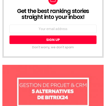
Get the best ranking stories
NEWSLETTER
straight into your inbox!
Email
address:
Don't worry, we don't spam