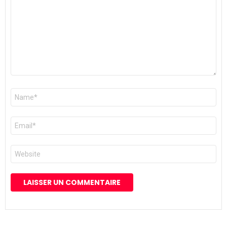
Nom
*
E-
mail
*
Site
web