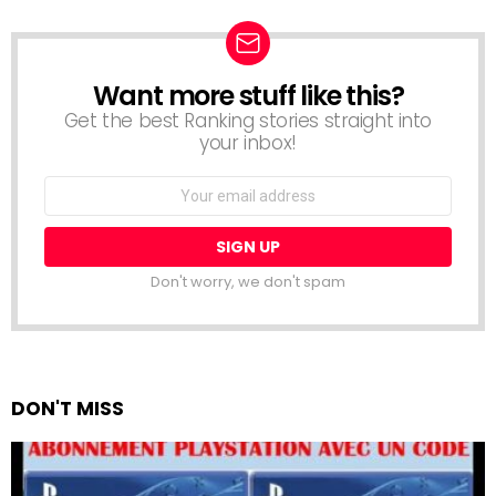
Want more stuff like this?
NEWSLETTER
Get the best Ranking stories straight into
your inbox!
Email
address:
Don't worry, we don't spam
DON'T MISS