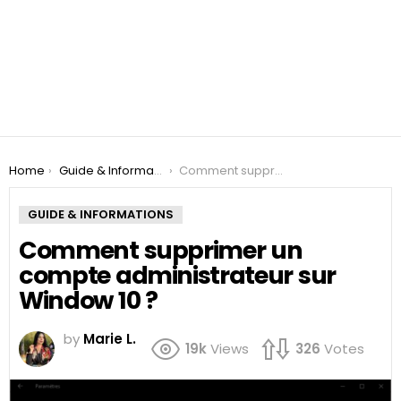
You are here:
Home
Guide & Informations
Comment supprimer un compte administrateur sur Window 10 ?
GUIDE & INFORMATIONS
Comment supprimer un
compte administrateur sur
Window 10 ?
by
Marie L.
19k
Views
326
Votes