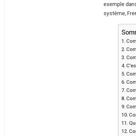
exemple dans 
système, Fr
Som
Com
Com
Comm
C’es
Comm
Comm
Comm
Com
Comm
Co
Que
Com