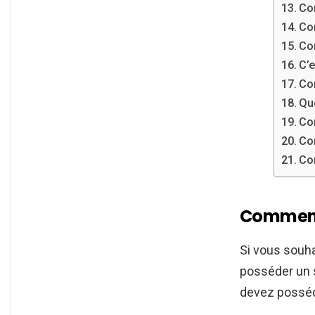
Co
Com
Co
C’e
Co
Que
Co
Com
Com
Comment 
Si vous souh
posséder un s
devez posséd