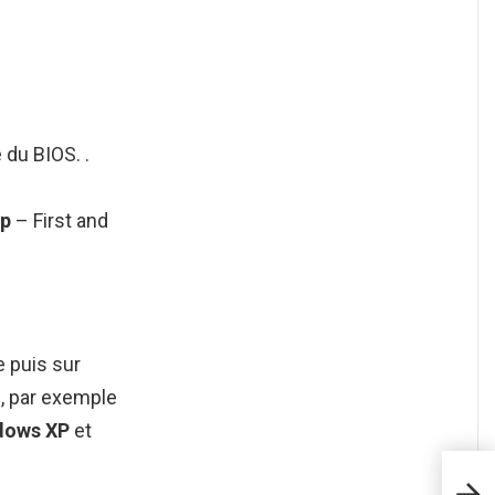
 du BIOS. .
up
– First and
e puis sur
, par exemple
dows XP
et
Com