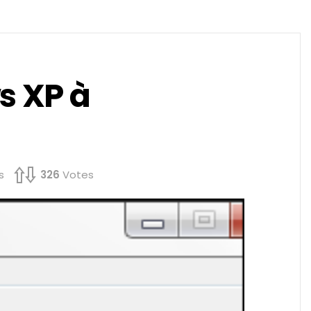
s XP à
s
326
Votes