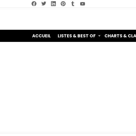
facebook
twitter
linkedin
pinterest
tumblr
youtube
ACCUEIL
LISTES & BEST OF
CHARTS & CL