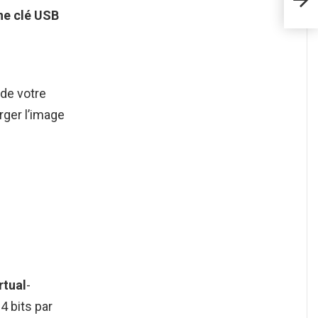
admi
e clé USB
 de votre
rger l’image
rtual
-
64 bits par