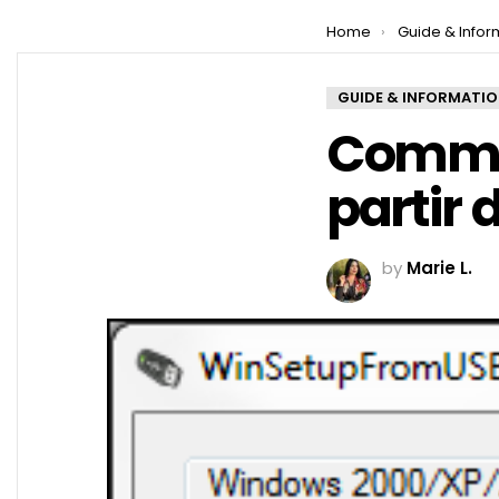
You are here:
Home
Guide & Infor
GUIDE & INFORMATI
Commen
partir 
by
Marie L.