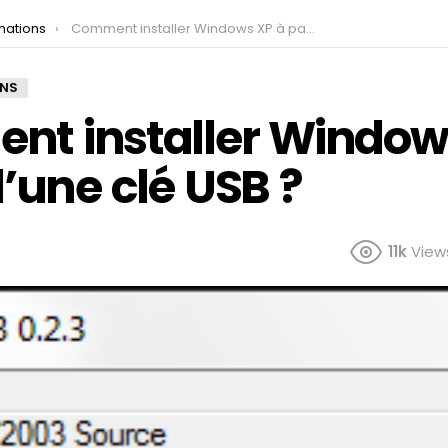
mations
Comment installer Windows XP à partir d’une clé USB ?
ONS
t installer Window
d’une clé USB ?
11k
View