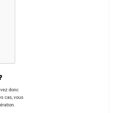
?
evez donc
es cas, vous
ération.