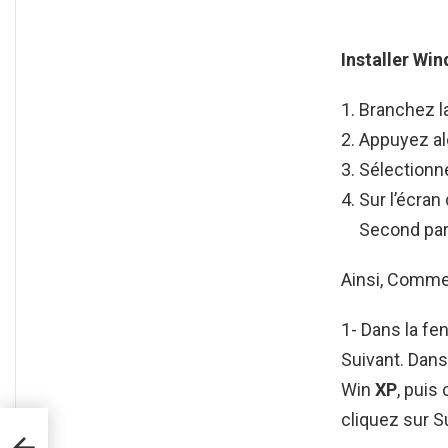
Installer Wi
Branchez l
Appuyez alo
Sélectionn
Sur l’écran
Second par
Ainsi, Commen
1- Dans la fe
Suivant. Dan
Win
XP
, puis
cliquez sur S
ogle