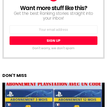
Want more stuff like this?
NEWSLETTER
Get the best Ranking stories straight into
your inbox!
Email
address:
Don't worry, we don't spam
DON'T MISS