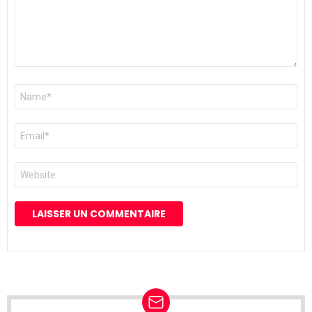
Nom
*
E-
mail
*
Site
web