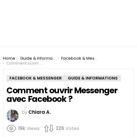
You are here:
Home
Guide & Informations
Facebook & Messenger
Comment ouvrir Messenger avec Facebook ?
FACEBOOK & MESSENGER
GUIDE & INFORMATIONS
Comment ouvrir Messenger
avec Facebook ?
by
Chiara A.
19k
Views
326
Votes