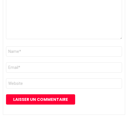
Nom
*
E-
mail
*
Site
web