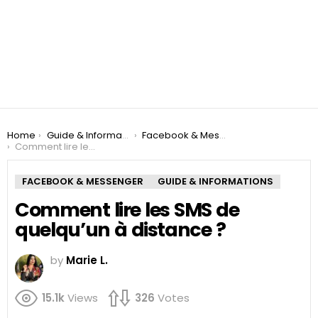
You are here:
Home
Guide & Informations
Facebook & Messenger
Comment lire les SMS de quelqu’un à distance ?
FACEBOOK & MESSENGER
GUIDE & INFORMATIONS
Comment lire les SMS de
quelqu’un à distance ?
by
Marie L.
15.1k
Views
326
Votes