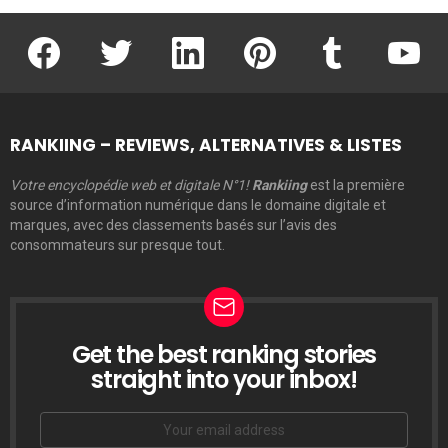
facebook
twitter
linkedin
pinterest
tumblr
youtu
RANKIING – REVIEWS, ALTERNATIVES & LISTES
Votre encyclopédie web et digitale N°1!
Rankiing
est la première
source d’information numérique dans le domaine digitale et
marques, avec des classements basés sur l’avis des
consommateurs sur presque tout.
Get the best ranking stories
LETTRE
D’INFORMATION
straight into your inbox!
Email
address: