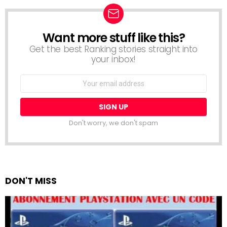
Want more stuff like this?
NEWSLETTER
Get the best Ranking stories straight into
your inbox!
Email
address:
Don't worry, we don't spam
DON'T MISS