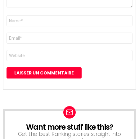
Nom
*
E-
mail
*
Site
web
Want more stuff like this?
NEWSLETTER
Get the best Ranking stories straight into