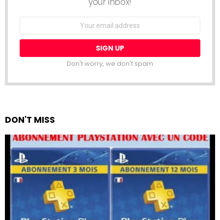
your inbox!
Email
address:
Don't worry, we don't spam
DON'T MISS