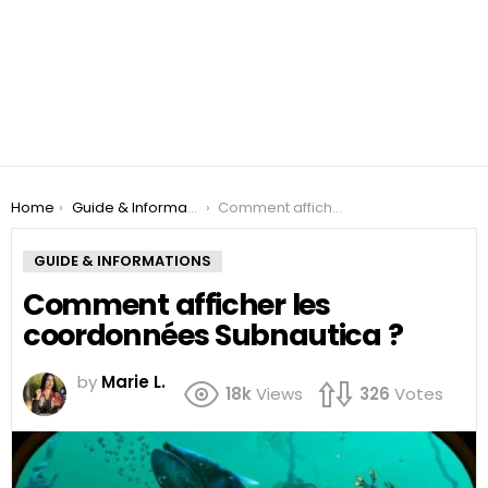
You are here:
Home
Guide & Informations
Comment afficher les coordonnées Subnautica ?
GUIDE & INFORMATIONS
Comment afficher les
coordonnées Subnautica ?
by
Marie L.
18k
Views
326
Votes