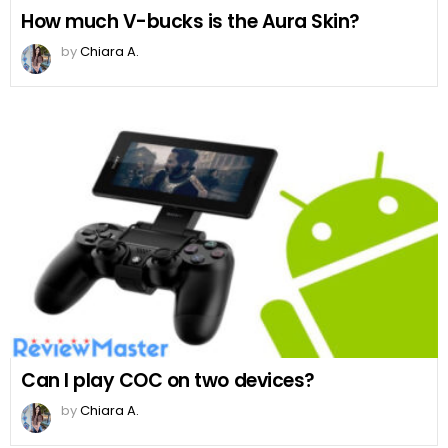
How much V-bucks is the Aura Skin?
by
Chiara A.
Can I play COC on two devices?
by
Chiara A.