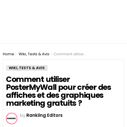
You are here:
Home
Wiki, Tests & Avis
Comment utiliser PosterMyWall pour créer des affiches et des graphiques marketing gratuits ?
WIKI, TESTS & AVIS
Comment utiliser
PosterMyWall pour créer des
affiches et des graphiques
marketing gratuits ?
by
Rankiing Editors