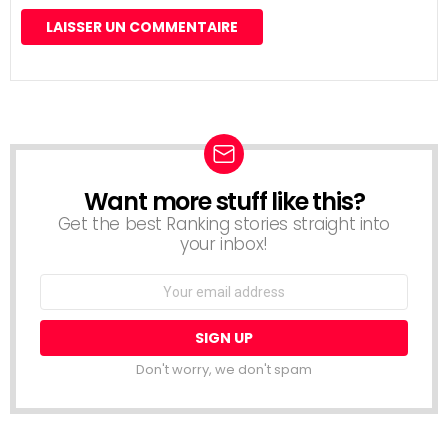
Want more stuff like this?
NEWSLETTER
Get the best Ranking stories straight into
your inbox!
Email
address:
Don't worry, we don't spam