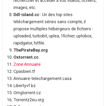
rechercher et accéder à vos vidéos, fichiers,
images, etc.
Ddl-island.cc
: Un des top sites
téléchargement séries sans compte, il
propose multiples hébergeurs de fichiers :
uploaded, turbobit, uplea, 1fichier, uptobox,
rapidgator, hitfile.
ThePirateBay.org
Oxtorrent.cc
Zone Annuaire
Cpasbien.tf
Annuaire-telechargement.casa
Libertyvf.bz
Omgtorrent.cz
Torrentz2eu.org