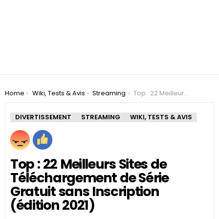
You are here:
Home
Wiki, Tests & Avis
Streaming
Top : 22 Meilleurs Sites de Téléchargement de Série Gratuit sans Inscription (édition 2021)
DIVERTISSEMENT
STREAMING
WIKI, TESTS & AVIS
Top : 22 Meilleurs Sites de
Téléchargement de Série
Gratuit sans Inscription
(édition 2021)