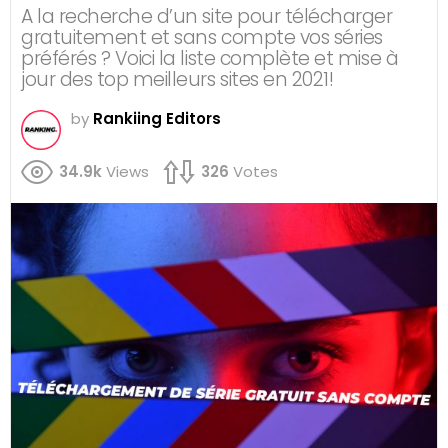
A la recherche d’un site pour télécharger
gratuitement et sans compte vos séries
préférés ? Voici la liste complète et mise à
jour des top meilleurs sites en 2021!
by
Rankiing Editors
34.9k
Views
326
Votes