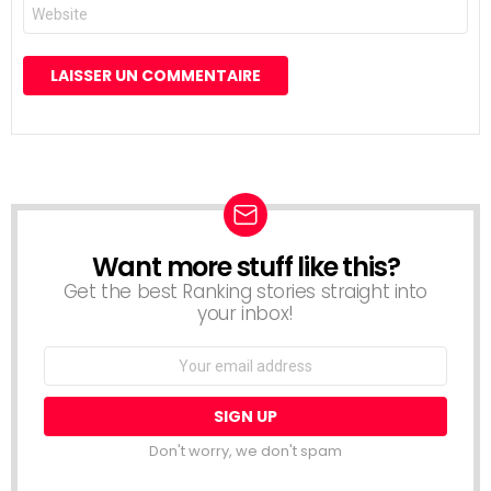
Site
web
Want more stuff like this?
NEWSLETTER
Get the best Ranking stories straight into
your inbox!
Email
address:
Don't worry, we don't spam