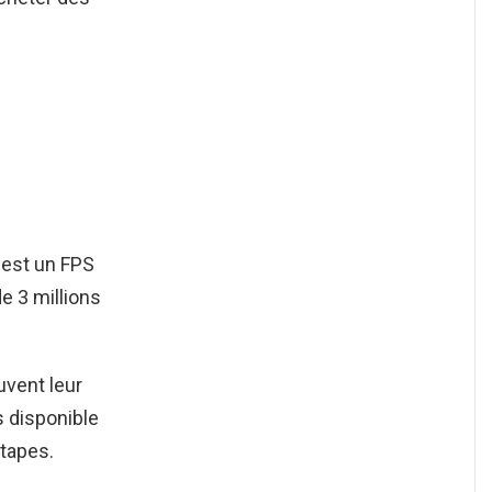
t
est un FPS
e 3 millions
uvent leur
s disponible
étapes.