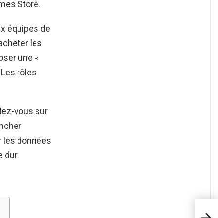
mes Store.
eux équipes de
acheter les
oser une «
 Les rôles
ndez-vous sur
uncher
er les données
e dur.
Com