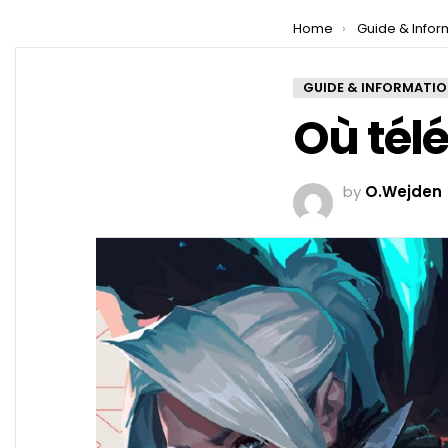
You are here:
Home
Guide & Infor
GUIDE & INFORMATI
Où tél
by
O.Wejden