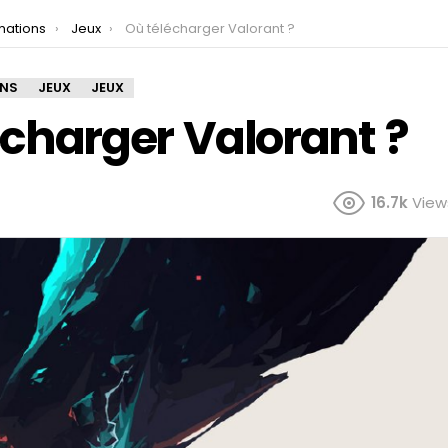
mations
Jeux
Où télécharger Valorant ?
ONS
JEUX
JEUX
écharger Valorant ?
16.7k
View