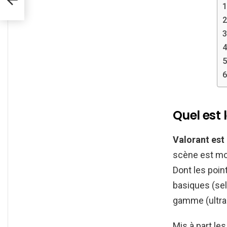
Quel est 
Valorant est 
scène est mon
Dont les poin
basiques (sel
gamme (ultra 
Mis à part le