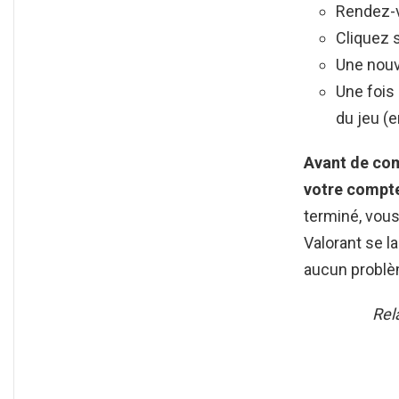
Rendez-vo
Cliquez s
Une nouve
Une fois
du jeu (e
Avant de com
votre compte
terminé, vous
Valorant se l
aucun problè
Rela