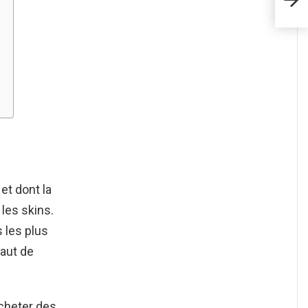
et dont la
les skins.
 les plus
haut de
acheter des