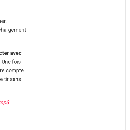
er.
léchargement
cter avec
.
Une fois
tre compte.
e tir sans
 mp3