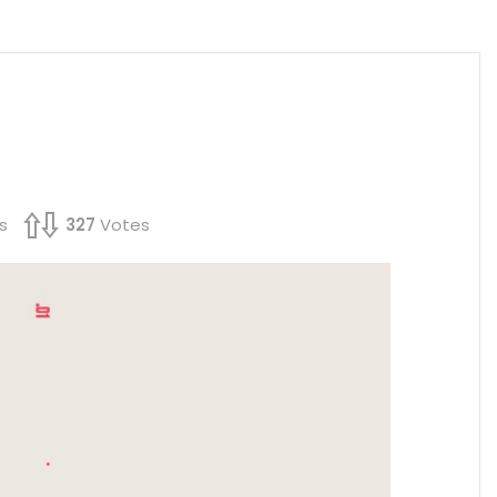
s
327
Votes