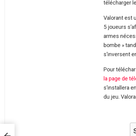
télécharger l
Valorant est 
5 joueurs s’a
armes nécess
bombe » tandi
s’inversent e
Pour téléchar
la page de t
s’installera 
du jeu. Valora
d