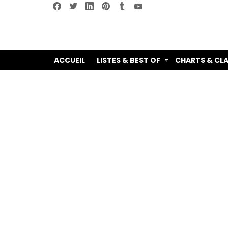
facebook
twitter
linkedin
pinterest
tumblr
youtube
ACCUEIL
LISTES & BEST OF
CHARTS & CL