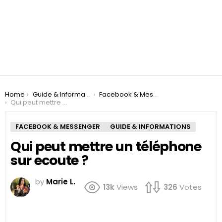
You are here:
Home
Guide & Informations
Facebook & Messenger
Qui peut mettre un téléphone sur ecoute ?
FACEBOOK & MESSENGER
GUIDE & INFORMATIONS
Qui peut mettre un téléphone
sur ecoute ?
by
Marie L.
13k
Views
326
Votes