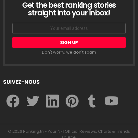
Get the best ranking stories
LETTRE
D’INFORMATION
straight into your inbox!
Email
address:
Don't worry, we don't spam
SUIVEZ-NOUS
facebook
twitter
linkedin
pinterest
tumblr
youtube
© 2026 Ranking.tn - Your N°1 Official Reviews, Charts & Trends
source.