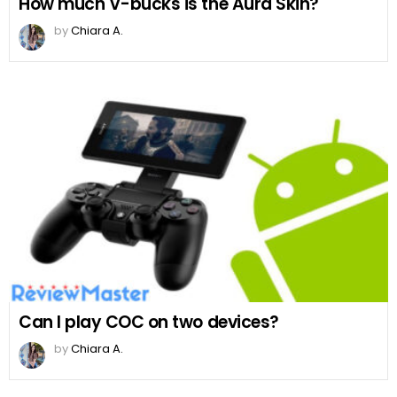
How much V-bucks is the Aura Skin?
by
Chiara A.
Can I play COC on two devices?
by
Chiara A.