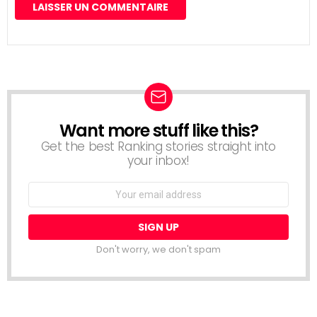
Want more stuff like this?
NEWSLETTER
Get the best Ranking stories straight into
your inbox!
Email
address:
Don't worry, we don't spam