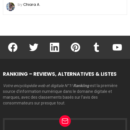
by
Chiara A.
facebook
twitter
linkedin
pinterest
tumblr
youtu
RANKIING – REVIEWS, ALTERNATIVES & LISTES
Votre encyclopédie web et digitale N°1!
Rankiing
est la première
source d’information numérique dans le domaine digitale et
marques, avec des classements basés sur l’avis des
consommateurs sur presque tout.