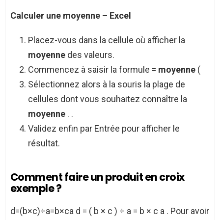
Calculer
une
moyenne
–
Excel
Placez-vous dans la cellule où afficher la
moyenne
des valeurs.
Commencez à saisir la formule =
moyenne
(
Sélectionnez alors à la souris la plage de
cellules dont vous souhaitez connaître la
moyenne
. .
Validez enfin par Entrée pour afficher le
résultat.
Comment faire un produit en croix
exemple ?
d=(b×c)÷a=b×ca d = ( b × c ) ÷ a = b × c a . Pour avoir