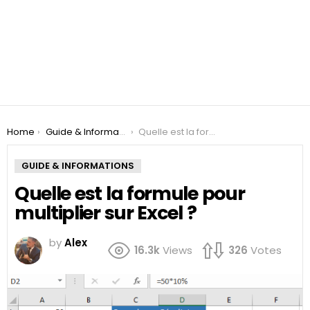
You are here:
Home
Guide & Informations
Quelle est la formule pour multiplier sur Excel ?
GUIDE & INFORMATIONS
Quelle est la formule pour
multiplier sur Excel ?
by
Alex
16.3k
Views
326
Votes