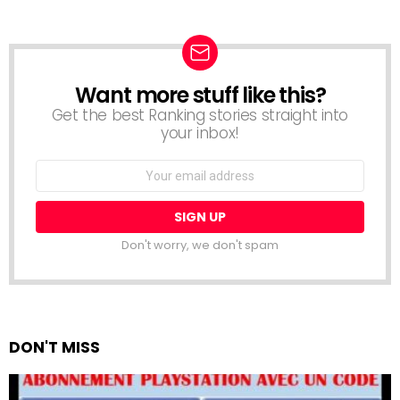
Want more stuff like this?
NEWSLETTER
Get the best Ranking stories straight into
your inbox!
Email
address:
Don't worry, we don't spam
DON'T MISS