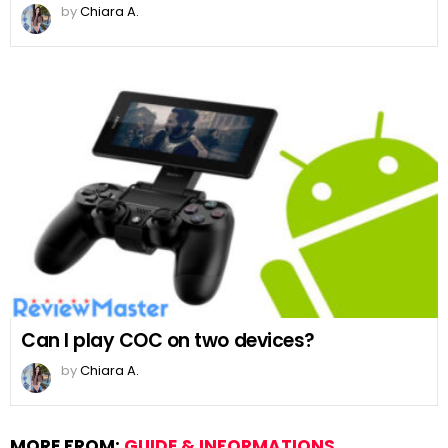
by
Chiara A.
Can I play COC on two devices?
by
Chiara A.
MORE FROM:
GUIDE & INFORMATIONS