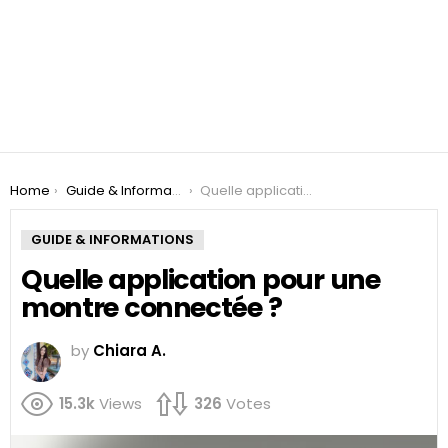
You are here:
Home
Guide & Informations
Quelle application pour une montre connectée ?
GUIDE & INFORMATIONS
Quelle application pour une
montre connectée ?
by
Chiara A.
15.3k
Views
326
Votes