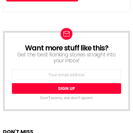
Want more stuff like this?
NEWSLETTER
Get the best Ranking stories straight into
your inbox!
Email
address:
Don't worry, we don't spam
DON'T MISS