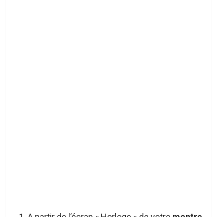
A partir de l’écran « Horloge » de votre
montre