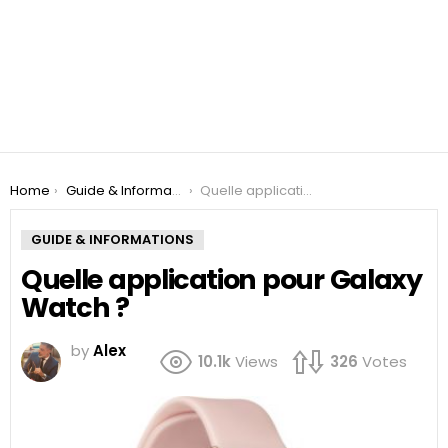
You are here:
Home
Guide & Informations
Quelle application pour Galaxy Watch ?
GUIDE & INFORMATIONS
Quelle application pour Galaxy
Watch ?
by
Alex
10.1k
Views
326
Votes