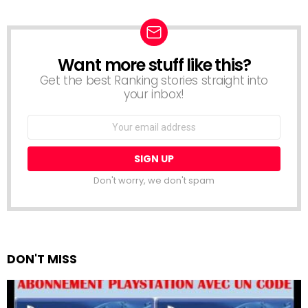
Want more stuff like this?
NEWSLETTER
Get the best Ranking stories straight into
your inbox!
Email
address:
Don't worry, we don't spam
DON'T MISS