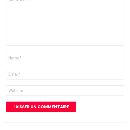
*
Nom
*
E-
mail
*
Site
web