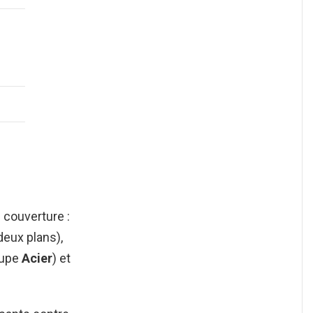
 couverture :
deux plans),
oupe
Acier
) et