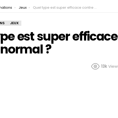
mations
Jeux
Quel type est super efficace contre le type normal ?
ONS
JEUX
pe est super efficace
 normal ?
13k
View