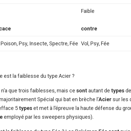
u
Faible
icace
contre
 Poison, Psy, Insecte, Spectre, Fée
Vol, Psy, Fée
e est la faiblesse du type Acier ?
n’a que trois faiblesses, mais ce
sont
autant de
types
de
ajoritairement Spécial qui bat en brèche l’
Acier
sur les 
efface 5
types
et met à l’épreuve la haute défense du gr
e
employé par les sweepers physiques).