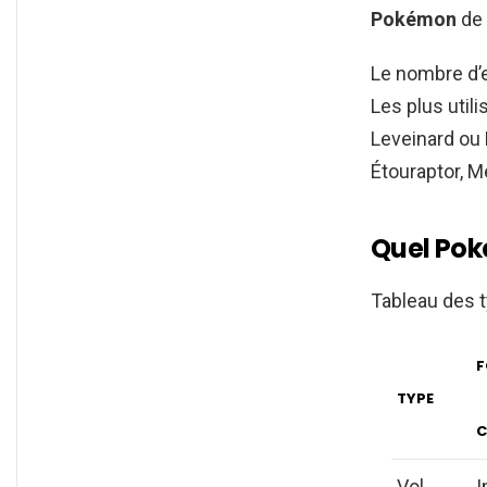
Pokémon
de
Le nombre d
Les plus util
Leveinard ou 
Étouraptor, M
Quel Pok
Tableau des 
F
TYPE
C
Vol
I