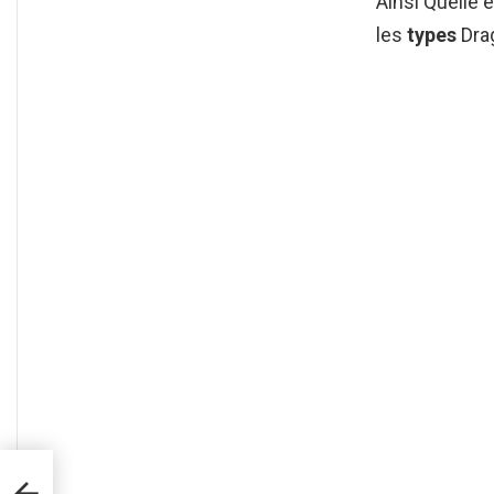
Ainsi Quelle 
les
types
Drag