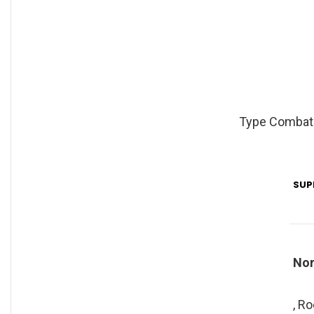
Type Combat
SUP
No
, R