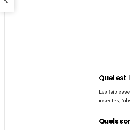
Quel est 
Les faibless
insectes, l’o
Quels so