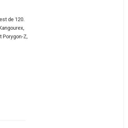
est de 120.
angourex,
t Porygon-Z,