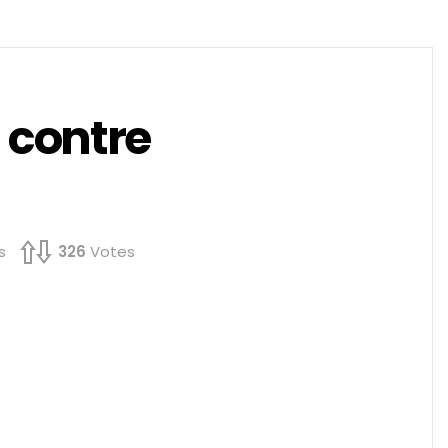
 contre
s
326
Votes