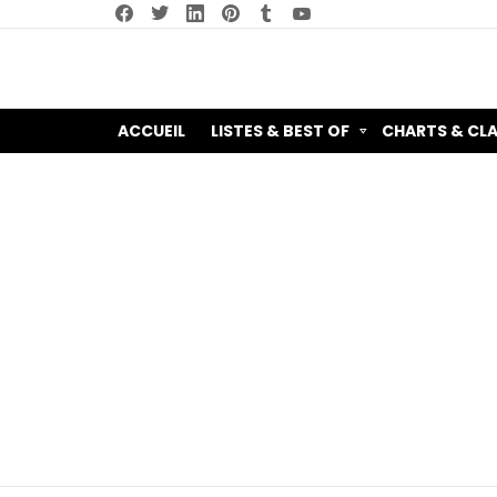
facebook
twitter
linkedin
pinterest
tumblr
youtube
ACCUEIL
LISTES & BEST OF
CHARTS & CL