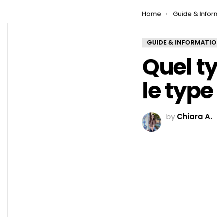
You are here:
Home
Guide & Infor
GUIDE & INFORMATI
Quel ty
le type
by
Chiara A.