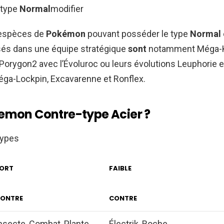
 type
Normal
modifier
’espèces de
Pokémon
pouvant posséder le type
Normal
isés dans une équipe stratégique
sont
notamment Méga-K
Porygon2 avec l’Évoluroc ou leurs évolutions Leuphorie e
éga-Lockpin, Excavarenne et Ronflex.
emon Contre-type Acier ?
types
ORT
FAIBLE
ONTRE
CONTRE
nsecte, Combat, Plante
Électrik, Roche,