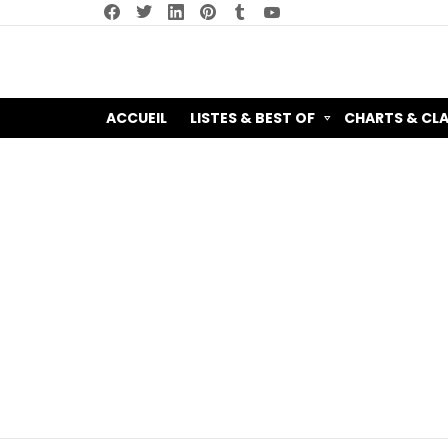
facebook
twitter
linkedin
pinterest
tumblr
youtube
ACCUEIL
LISTES & BEST OF
CHARTS & CL