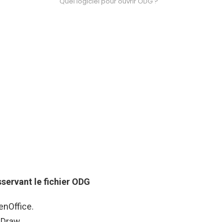
Quel logiciel pour ouvrir ODG ?
servant le fichier
ODG
nOffice.
 Draw.