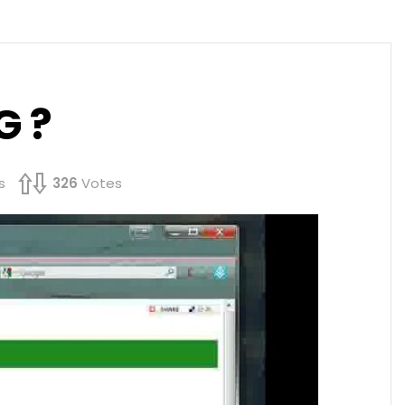
G ?
s
326
Votes