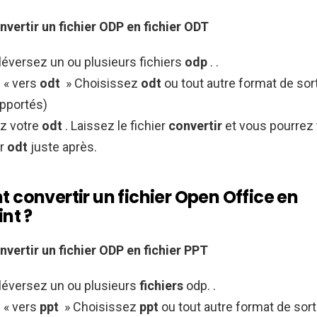
nvertir
un fichier
ODP
en fichier
ODT
léversez un ou plusieurs fichiers
odp
. .
 « vers
odt
» Choisissez
odt
ou tout autre format de sor
pportés)
z votre
odt
. Laissez le fichier
convertir
et vous pourrez
er
odt
juste après.
convertir un fichier Open Office en
nt ?
ertir un fichier
ODP en
fichier PPT
éléversez un ou plusieurs
fichiers
odp. .
 « vers
ppt
» Choisissez
ppt
ou tout autre format de sort