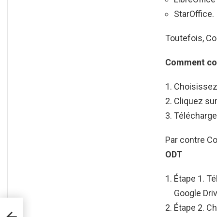
StarOffice.
Toutefois, C
Comment
co
Choisissez 
Cliquez sur
Téléchargez
Par contre C
ODT
Étape 1. T
Google Driv
Étape 2. C
e