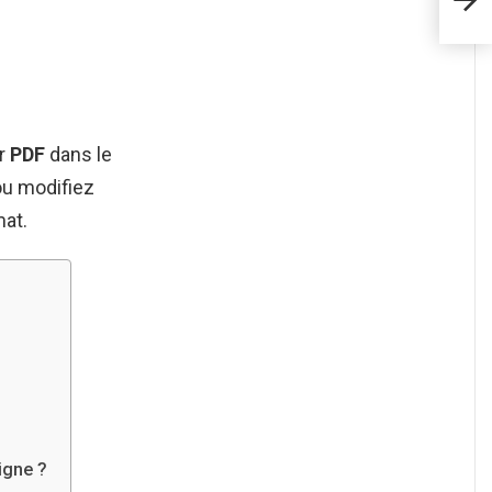
er
PDF
dans le
ou modifiez
mat.
igne ?