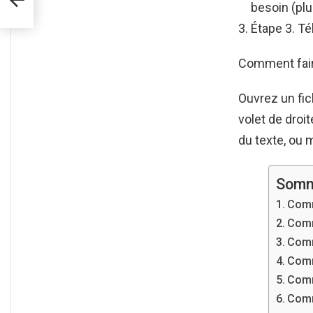
besoin (plu
Étape 3. T
Comment fair
Ouvrez un fic
volet de droit
du texte, ou m
Somm
Comm
Comm
Comm
Comm
Comm
Comm