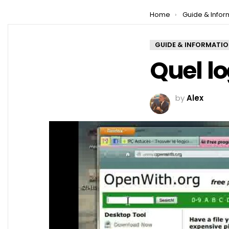
You are here:
Home
Guide & Infor
GUIDE & INFORMATI
Quel lo
by
Alex