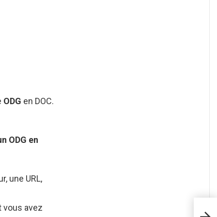
e
ODG
en DOC.
un ODG en
ur, une URL,
t vous avez
Comm