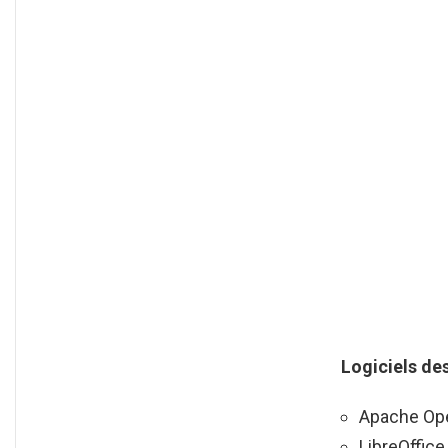
Logiciels
des
Apache Ope
LibreOffice