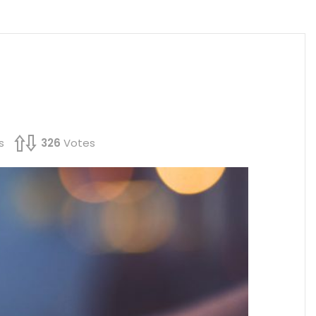
s
326
Votes