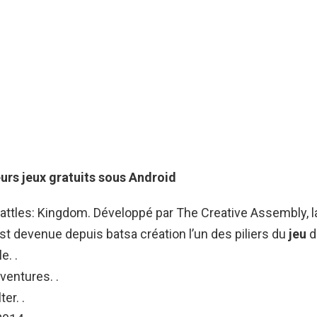
eurs
jeux
gratuits sous
Android
attles: Kingdom. Développé par The Creative Assembly, l
st devenue depuis batsa création l’un des piliers du
jeu
d
e. .
entures. .
ter. .