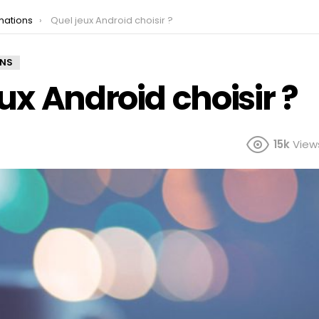
mations
Quel jeux Android choisir ?
ONS
ux Android choisir ?
15k
View