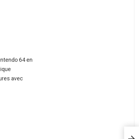
Nintendo 64 en
ique
tures avec
Com