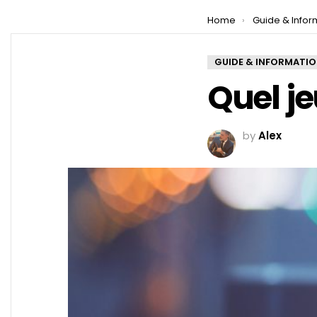
You are here:
Home
Guide & Infor
GUIDE & INFORMATI
Quel je
by
Alex