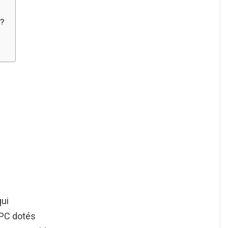
 ?
qui
 PC dotés