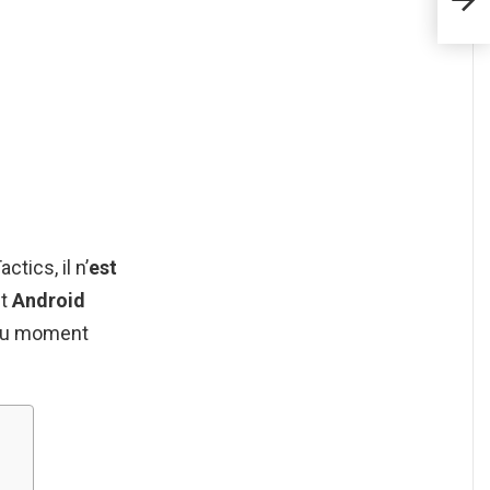
7 ?
tics, il n’
est
et
Android
r du moment