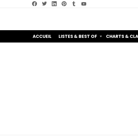
facebook
twitter
linkedin
pinterest
tumblr
youtube
ACCUEIL
LISTES & BEST OF
CHARTS & CL