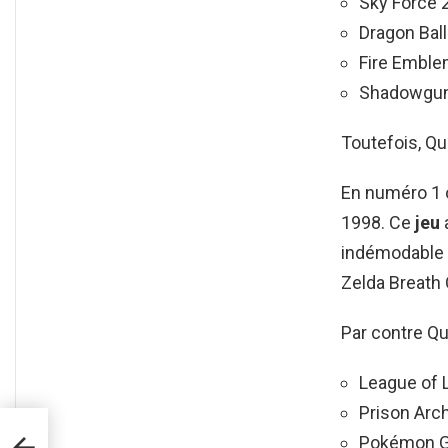
Sky Force 2
Dragon Ball
Fire Emble
Shadowgun
Toutefois, Que
En numéro 1 o
1998. Ce
jeu
indémodable
Zelda Breath 
Par contre Qu
League of L
Prison Arc
 de
Pokémon G