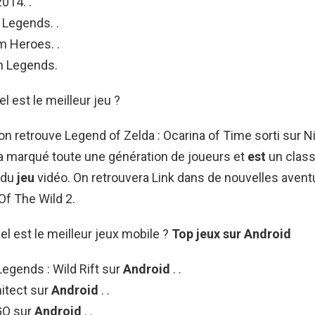
014. .
 Legends. .
m Heroes. .
 Legends.
l est le meilleur jeu ?
n retrouve Legend of Zelda : Ocarina of Time sorti sur 
a marqué toute une génération de joueurs et
est
un class
 du
jeu
vidéo. On retrouvera Link dans de nouvelles aven
Of The Wild 2.
el est le meilleur jeux mobile ?
Top jeux
sur
Android
egends : Wild Rift sur
Android
. .
hitect sur
Android
. .
O sur
Android
. .