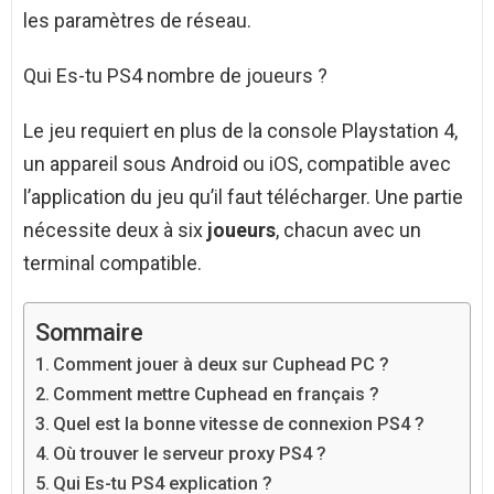
les paramètres de réseau.
Qui Es-tu PS4 nombre de joueurs ?
Le jeu requiert en plus de la console Playstation 4,
un appareil sous Android ou iOS, compatible avec
l’application du jeu qu’il faut télécharger. Une partie
nécessite deux à six
joueurs
, chacun avec un
terminal compatible.
Sommaire
Comment jouer à deux sur Cuphead PC ?
Comment mettre Cuphead en français ?
Quel est la bonne vitesse de connexion PS4 ?
Où trouver le serveur proxy PS4 ?
Qui Es-tu PS4 explication ?