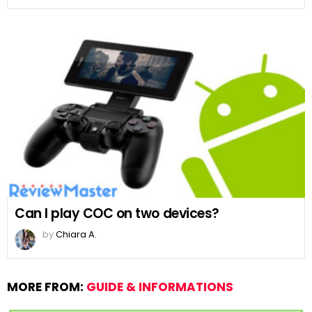
Can I play COC on two devices?
by
Chiara A.
MORE FROM:
GUIDE & INFORMATIONS