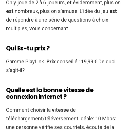
On y joue de 2 à 6 joueurs,
et
évidemment, plus on
est
nombreux, plus on s’amuse. L’idée du jeu
est
de répondre à une série de questions à choix
multiples, vous concernant.
Qui Es-tu prix ?
Gamme PlayLink.
Prix
conseillé : 19,99 € De quoi
s’agit-il?
Quelle est la bonne vitesse de
connexion internet ?
Comment choisir la
vitesse
de
téléchargement/téléversement idéale: 10 Mbps:
une personne vérifie ses courriels, écoute de la