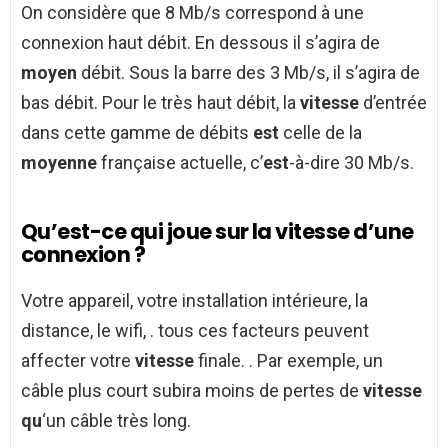
On considère que 8 Mb/s correspond à une
connexion haut débit. En dessous il s’agira de
moyen
débit. Sous la barre des 3 Mb/s, il s’agira de
bas débit. Pour le très haut débit, la
vitesse
d’entrée
dans cette gamme de débits
est
celle de la
moyenne
française actuelle, c’
est
-à-dire 30 Mb/s.
Qu’est-ce qui joue sur la vitesse d’une
connexion ?
Votre appareil, votre installation intérieure, la
distance, le wifi, . tous ces facteurs peuvent
affecter votre
vitesse
finale. . Par exemple, un
câble plus court subira moins de pertes de
vitesse
qu
‘un câble très long.