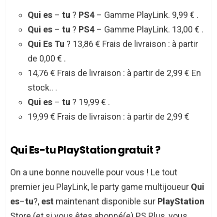
Qui es
–
tu
?
PS4
– Gamme PlayLink. 9,99 € .
Qui es
–
tu
?
PS4
– Gamme PlayLink. 13,00 € .
Qui Es Tu
? 13,86 € Frais de livraison : à partir
de 0,00 € .
14,76 € Frais de livraison : à partir de 2,99 € En
stock.. .
Qui es
–
tu
? 19,99 € .
19,99 € Frais de livraison : à partir de 2,99 €
Qui Es-tu PlayStation gratuit ?
On a une bonne nouvelle pour vous ! Le tout
premier jeu PlayLink, le party game multijoueur
Qui
es
–
tu
?,
est
maintenant disponible sur
PlayStation
Store (et si vous êtes abonné(e) PS Plus, vous