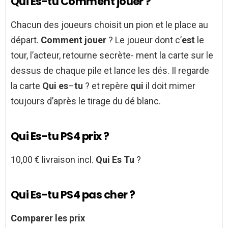
Qui Es-tu Comment jouer ?
Chacun des joueurs choisit un pion et le place au
départ.
Comment jouer
? Le joueur dont c’
est
le
tour, l’acteur, retourne secrète- ment la carte sur le
dessus de chaque pile et lance les dés. Il regarde
la carte
Qui es
–
tu
? et repère
qui
il doit mimer
toujours d’après le tirage du dé blanc.
Qui Es-tu PS4 prix ?
10,00 € livraison incl.
Qui Es Tu
?
Qui Es-tu PS4 pas cher ?
Comparer les prix