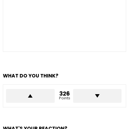
WHAT DO YOU THINK?
326
Points
WHAT'S YOUR REACTION?