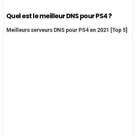
Quel est le meilleur DNS pour PS4 ?
Meilleurs serveurs
DNS pour PS4
en 2021 [Top 5]