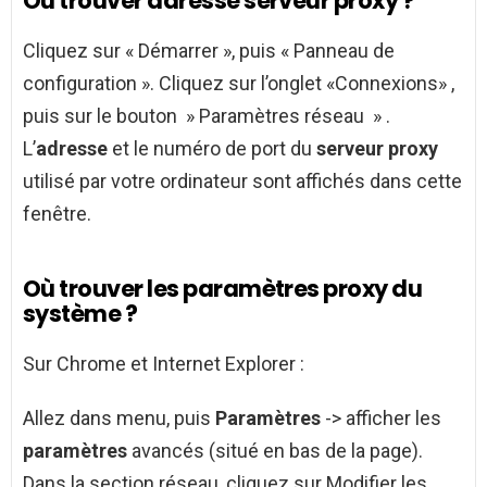
Où trouver adresse serveur proxy ?
Cliquez sur « Démarrer », puis « Panneau de
configuration ». Cliquez sur l’onglet «Connexions» ,
puis sur le bouton » Paramètres réseau » .
L’
adresse
et le numéro de port du
serveur proxy
utilisé par votre ordinateur sont affichés dans cette
fenêtre.
Où trouver les paramètres proxy du
système ?
Sur Chrome et Internet Explorer :
Allez dans menu, puis
Paramètres
-> afficher les
paramètres
avancés (situé en bas de la page).
Dans la section réseau, cliquez sur Modifier les