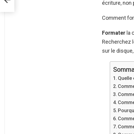
écriture, non 
Comment for
Formater
la 
Recherchez l
sur le disque
Somma
Quelle 
Commen
Commen
Commen
Pourqu
Commen
Commen