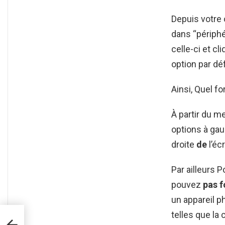
Depuis votre 
dans “périphé
celle-ci et cl
option par dé
Ainsi, Quel f
À partir du 
options à ga
droite
de
l’éc
Par ailleurs 
pouvez
pas 
un appareil p
telles que la