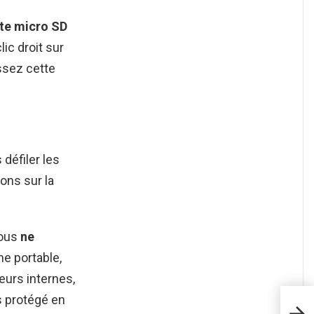
te micro SD
ic droit sur
ssez cette
 défiler les
ons sur la
vous
ne
e portable,
eurs internes,
s protégé en
Is s