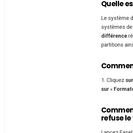
Quelle es
Le système d
systèmes de 
différence
ré
partitions ai
Comment 
1. Cliquez
su
sur
«
Format
Comment 
refuse l
Lancez EaseUS 