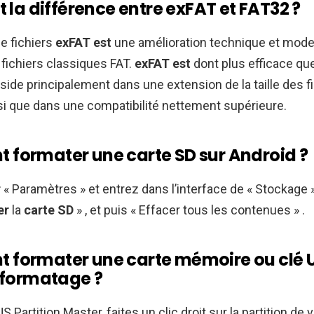
t la différence entre exFAT et FAT32 ?
e fichiers
exFAT est
une amélioration technique et mod
fichiers classiques FAT.
exFAT est
dont plus efficace qu
side principalement dans une extension de la taille des f
nsi que dans une compatibilité nettement supérieure.
formater une carte SD sur Android ?
r
« Paramètres » et entrez dans l’interface de « Stockage »
er
la
carte SD
» , et puis « Effacer tous les contenues » .
formater une carte mémoire ou clé U
e formatage ?
Partition Master, faites un clic droit sur la partition de 