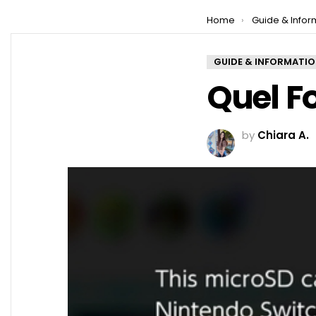
You are here:
Home
Guide & Infor
GUIDE & INFORMATI
Quel F
by
Chiara A.