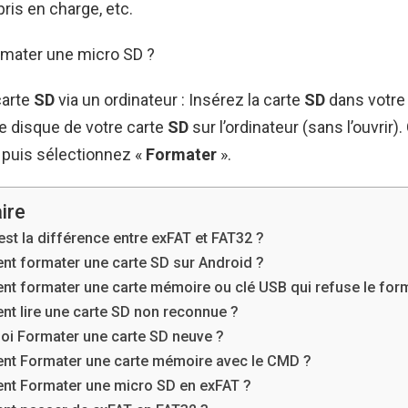
pris en charge, etc.
mater une micro SD ?
carte
SD
via un ordinateur : Insérez la carte
SD
dans votre 
e disque de votre carte
SD
sur l’ordinateur (sans l’ouvrir).
, puis sélectionnez «
Formater
».
ire
est la différence entre exFAT et FAT32 ?
t formater une carte SD sur Android ?
t formater une carte mémoire ou clé USB qui refuse le for
t lire une carte SD non reconnue ?
oi Formater une carte SD neuve ?
t Formater une carte mémoire avec le CMD ?
t Formater une micro SD en exFAT ?