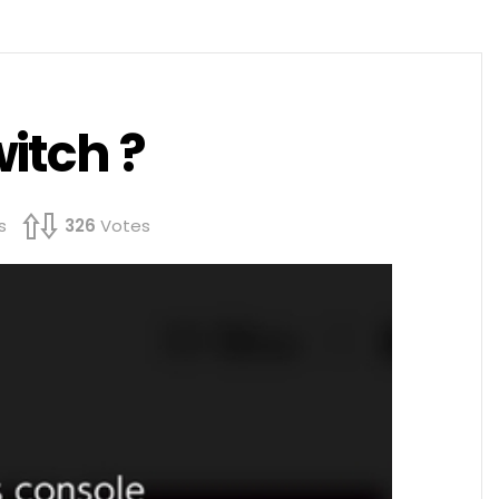
itch ?
s
326
Votes