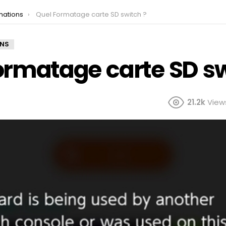
mations
Quel Formatage carte SD switch ?
ONS
ormatage carte SD sw
21.2k
View