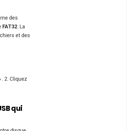
erne des
e
FAT32
. La
ichiers et des
 . 2. Cliquez
SB qui
votre disque