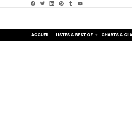
facebook
twitter
linkedin
pinterest
tumblr
youtube
ACCUEIL
LISTES & BEST OF
CHARTS & CL