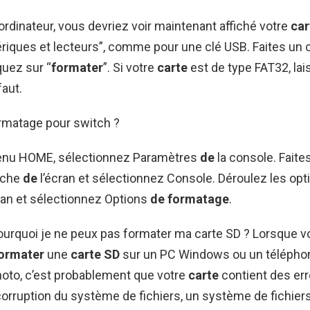
ordinateur, vous devriez voir maintenant affiché votre
car
riques et lecteurs”, comme pour une clé USB. Faites un cl
iquez sur “
formater
”. Si votre
carte
est de type FAT32, lai
faut.
ormatage pour switch ?
menu HOME, sélectionnez Paramètres
de
la console. Faites
uche
de
l’écran et sélectionnez Console. Déroulez les opti
ran et sélectionnez Options
de formatage
.
Pourquoi je ne peux pas formater ma carte SD ? Lorsque 
formater
une
carte SD
sur un PC Windows ou un téléphon
hoto, c’est probablement que votre
carte
contient des err
 corruption du système de fichiers, un système de fichier