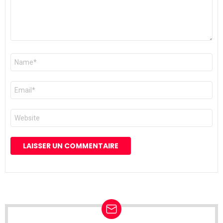
Nom
*
E-
mail
*
Site
web