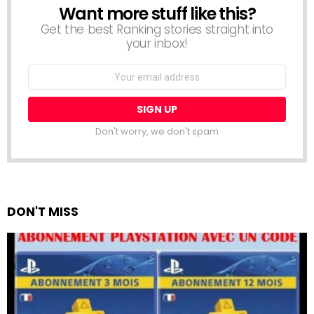
Want more stuff like this?
NEWSLETTER
Get the best Ranking stories straight into
your inbox!
Email
address:
Don't worry, we don't spam
DON'T MISS