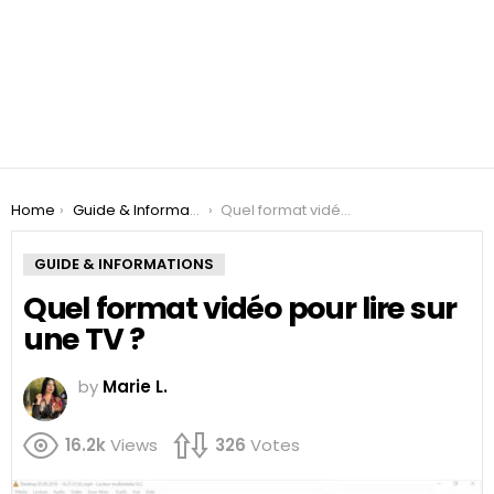
You are here:
Home
Guide & Informations
Quel format vidéo pour lire sur une TV ?
GUIDE & INFORMATIONS
Quel format vidéo pour lire sur
une TV ?
by
Marie L.
16.2k
Views
326
Votes