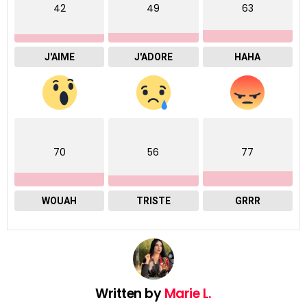
42
49
63
J'AIME
J'ADORE
HAHA
70
56
77
WOUAH
TRISTE
GRRR
Written by
Marie L.