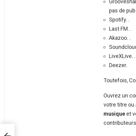
Groovesha
pas de pub 
Spotify. .
Last FM. .
Akazoo. .
Soundcloud
LiveXLive. .
Deezer.
Toutefois, C
Ouvrez un c
votre titre o
musique
et v
contributeurs
CS ?