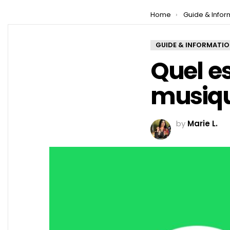
You are here:
Home
Guide & Infor
GUIDE & INFORMATI
Quel es
musiqu
by
Marie L.