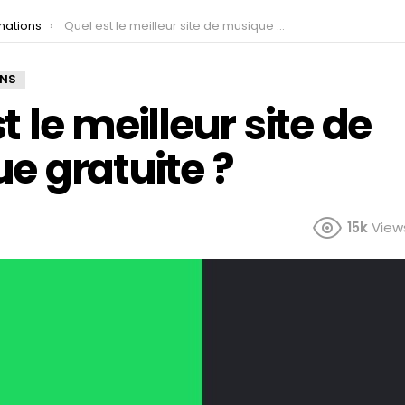
mations
Quel est le meilleur site de musique gratuite ?
ONS
t le meilleur site de
e gratuite ?
15k
View