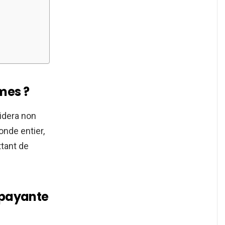
mes ?
aidera non
onde entier,
tant de
e payante