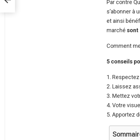
Par contre Qu
s’abonner à 
et ainsi béné
marché
sont
Comment mett
5 conseils p
Respectez l
Laissez ass
Mettez votr
Votre visue
Apportez d
Sommair