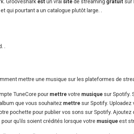
rk. Grooveshark
est
un vrai
site
de streaming
gratuit
sur 
et qui pourtant a un catalogue plutôt large. .
. .
omment mettre une musique sur les plateformes de stre
ompte TuneCore pour
mettre
votre
musique
sur Spotify.
u album que vous souhaitez
mettre
sur Spotify. Uploadez 
otre pochette pour publier vos sons sur Spotify. Ajoutez
 pour qu’ils soient crédités lorsque votre
musique
est st