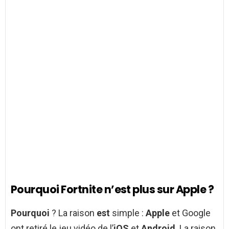
Pourquoi Fortnite n’est plus sur Apple ?
Pourquoi
? La raison
est
simple :
Apple
et Google
ont retiré le jeu vidéo de l’
iOS
et
Android
. La raison