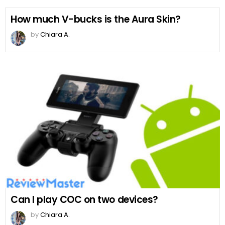
How much V-bucks is the Aura Skin?
by
Chiara A.
Can I play COC on two devices?
by
Chiara A.