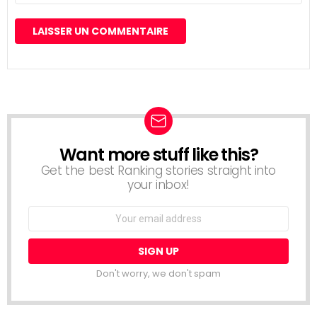
Want more stuff like this?
NEWSLETTER
Get the best Ranking stories straight into
your inbox!
Email
address:
Don't worry, we don't spam