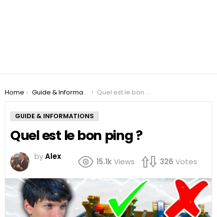
You are here:
Home
Guide & Informations
Quel est le bon ping ?
GUIDE & INFORMATIONS
Quel est le bon ping ?
by
Alex
15.1k
Views
326
Votes