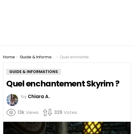
You are here:
Home
Guide & Informations
Quel enchantement Skyrim ?
GUIDE & INFORMATIONS
Quel enchantement Skyrim ?
by
Chiara A.
13k
Views
326
Votes