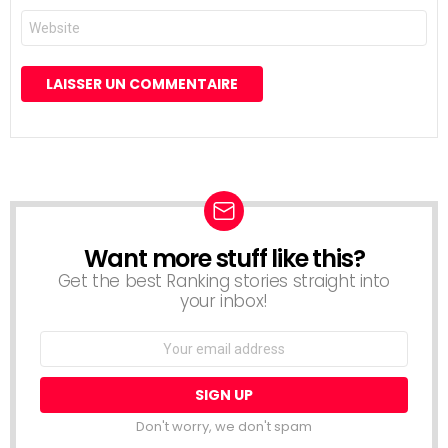
Site
web
Want more stuff like this?
NEWSLETTER
Get the best Ranking stories straight into
your inbox!
Email
address:
Don't worry, we don't spam