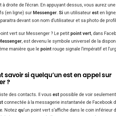
t à droite de l’écran. En appuyant dessus, vous aurez une 
fs (en ligne) sur
Messenger
.
Si
un utilisateur
est
en ligne,
paraitra devant son nom d’utilisateur et sa photo de profil
oint vert sur Messenger ? Le petit
point vert
, dans Face
Messenger
, est devenu le symbole universel de la disponi
même manière que le
point
rouge signale l’impératif et l’ur
savoir si quelqu’un est en appel sur
r ?
liste des contacts. Il vous
est
possible de voir seulemen
st
connectée à la messagerie instantanée de Facebook du
re. Notez
qu
‘un point vert s’affiche dans le coin inférieur d