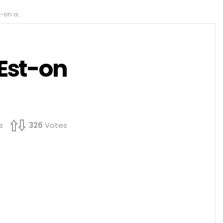
ssenger ?
Est-on
s
326
Votes