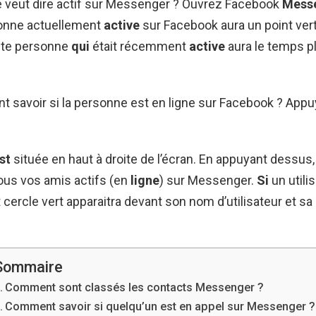
e veut dire actif sur Messenger ? Ouvrez Facebook
Mess
onne actuellement
active
sur Facebook aura un point vert
ute personne
qui
était récemment
active
aura le temps p
 savoir si la personne est en ligne sur Facebook ? App
st
située en haut à droite de l’écran. En appuyant dessus
tous vos amis actifs (en
ligne
) sur Messenger.
Si
un utili
it cercle vert apparaitra devant son nom d’utilisateur et s
Sommaire
Comment sont classés les contacts Messenger ?
Comment savoir si quelqu’un est en appel sur Messenger ?