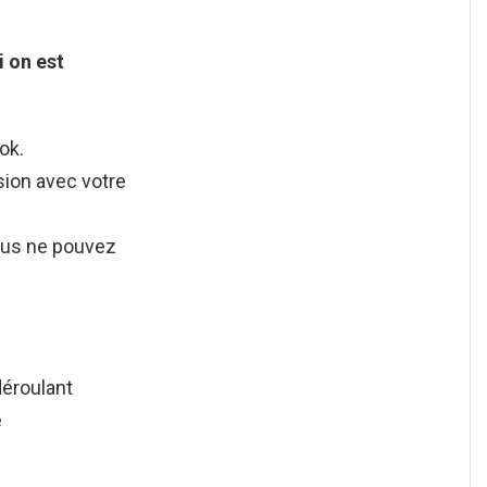
 on est
ok.
sion avec votre
ous ne pouvez
déroulant
e