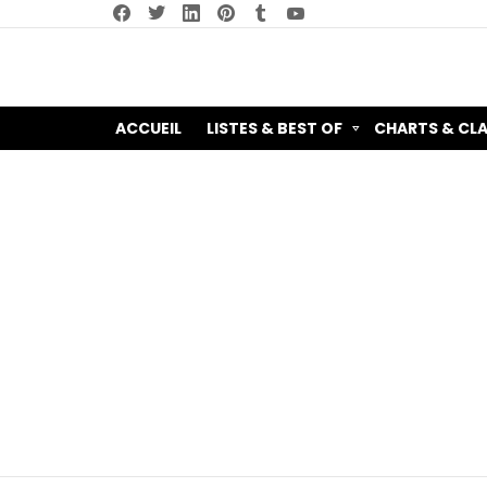
facebook
twitter
linkedin
pinterest
tumblr
youtube
ACCUEIL
LISTES & BEST OF
CHARTS & CL