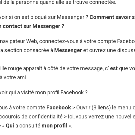
il de la personne quand elle se trouve connectée.
ir si on est bloqué sur Messenger ?
Comment savoir si
n contact sur
Messenger
?
 navigateur Web, connectez-vous à votre compte Facebo
 la section consacrée à
Messenger
et ouvrez une discus
ille rouge apparaît à côté de votre message, c’
est
que v
 à votre ami.
r qui a visité mon profil Facebook ?
ous à votre compte
Facebook
> Ouvrir (3 liens) le menu 
ccourcis de confidentialité > Ici, vous verrez une nouvell
é «
Qui
a consulté
mon profil
».