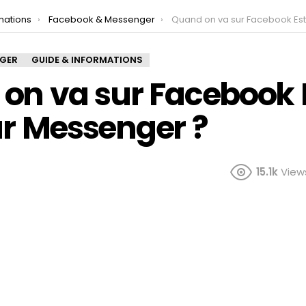
mations
Facebook & Messenger
Quand on va sur Facebook Est-on actif sur Me
NGER
GUIDE & INFORMATIONS
on va sur Facebook 
ur Messenger ?
15.1k
View