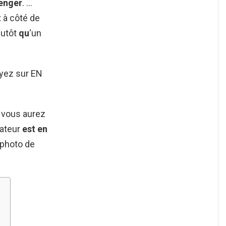
enger
. …
 à côté de
lutôt
qu
‘un
uyez sur EN
, vous aurez
sateur
est en
a photo de