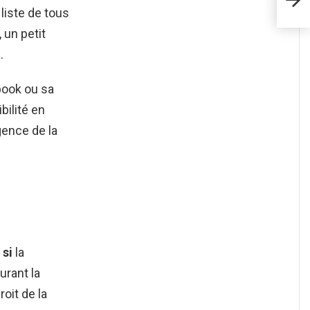
liste de tous
 un petit
.
book ou sa
bilité en
gence de la
t
si
la
rant la
roit de la