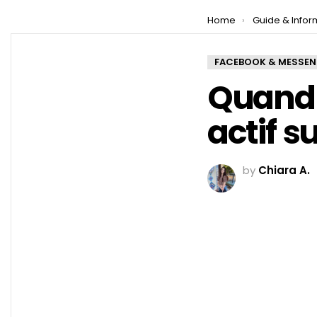
You are here:
Home
Guide & Infor
FACEBOOK & MESSE
Quand 
actif s
by
Chiara A.