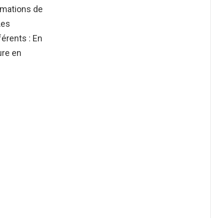
rmations de
Les
érents : En
ure en