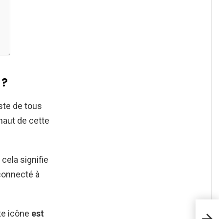
 ?
iste de tous
haut de cette
, cela signifie
 connecté à
te icône
est