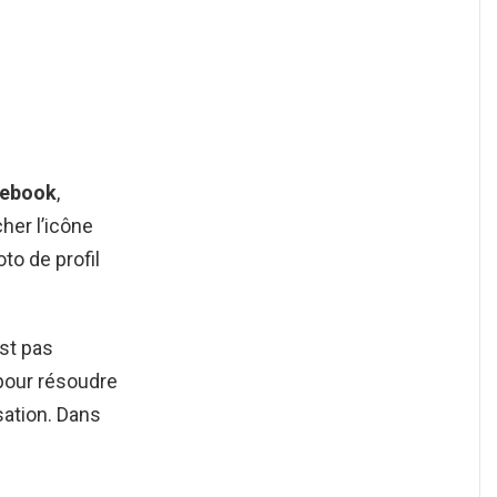
ebook
,
cher l’icône
to de profil
est pas
pour résoudre
sation. Dans