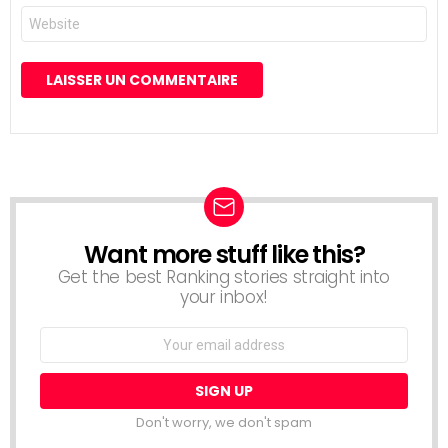
Site
web
Want more stuff like this?
NEWSLETTER
Get the best Ranking stories straight into
your inbox!
Email
address:
Don't worry, we don't spam