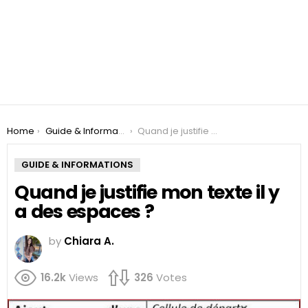
You are here:
Home
Guide & Informations
Quand je justifie mon texte il y a des espaces ?
GUIDE & INFORMATIONS
Quand je justifie mon texte il y
a des espaces ?
by
Chiara A.
16.2k
Views
326
Votes