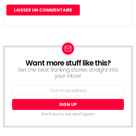
Want more stuff like this?
NEWSLETTER
Get the best Ranking stories straight into
your inbox!
Email
address:
Don't worry, we don't spam