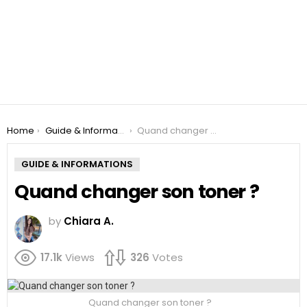
You are here:
Home
Guide & Informations
Quand changer son toner ?
GUIDE & INFORMATIONS
Quand changer son toner ?
by
Chiara A.
17.1k
Views
326
Votes
Quand changer son toner ?