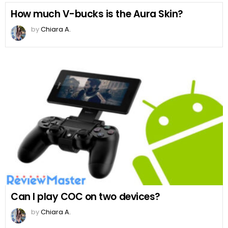
How much V-bucks is the Aura Skin?
by
Chiara A.
Can I play COC on two devices?
by
Chiara A.