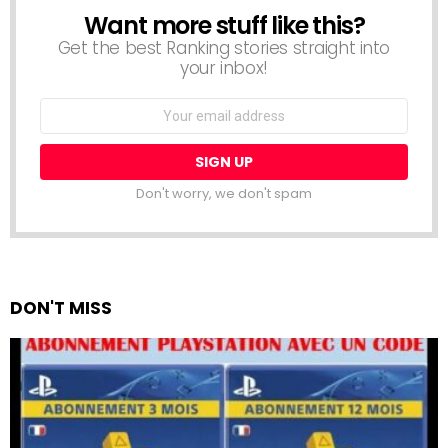
Want more stuff like this?
NEWSLETTER
Get the best Ranking stories straight into
your inbox!
Email
address:
Don't worry, we don't spam
DON'T MISS