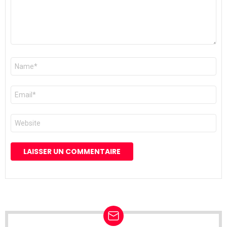
Nom
*
E-
mail
*
Site
web