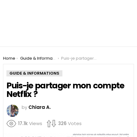
You are here:
Home
Guide & Informations
Puis-je partager mon compte Netflix ?
GUIDE & INFORMATIONS
Puis-je partager mon compte
Netflix ?
by
Chiara A.
17.1k
Views
326
Votes