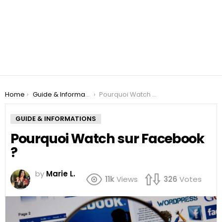
You are here:
Home
Guide & Informations
Pourquoi Watch sur Facebook ?
GUIDE & INFORMATIONS
Pourquoi Watch sur Facebook
?
by
Marie L.
11k
Views
326
Votes