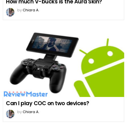
How much V-bucks is the Aura Skin?
by
Chiara A.
Can I play COC on two devices?
by
Chiara A.