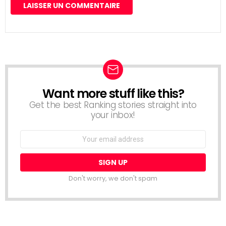
Want more stuff like this?
NEWSLETTER
Get the best Ranking stories straight into
your inbox!
Email
address:
Don't worry, we don't spam