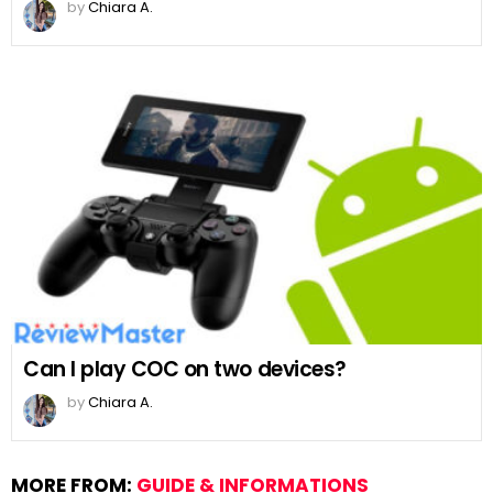
by
Chiara A.
Can I play COC on two devices?
by
Chiara A.
MORE FROM:
GUIDE & INFORMATIONS