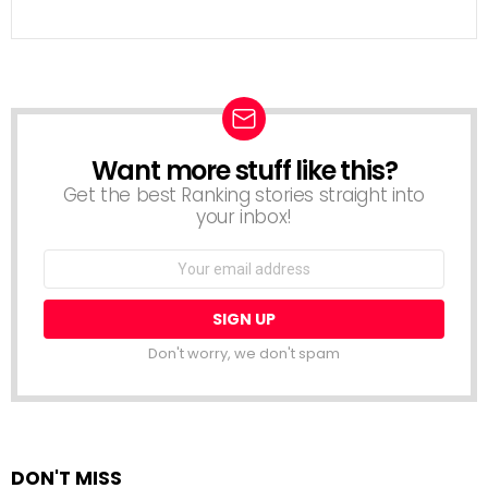
Want more stuff like this?
NEWSLETTER
Get the best Ranking stories straight into
your inbox!
Email
address:
Don't worry, we don't spam
DON'T MISS