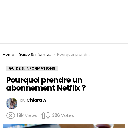
You are here:
Home
Guide & Informations
Pourquoi prendre un abonnement Netflix ?
GUIDE & INFORMATIONS
Pourquoi prendre un
abonnement Netflix ?
by
Chiara A.
19k
Views
326
Votes