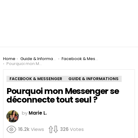
You are here:
Home
Guide & Informations
Facebook & Messenger
Pourquoi mon Messenger se déconnecte tout seul ?
FACEBOOK & MESSENGER
GUIDE & INFORMATIONS
Pourquoi mon Messenger se
déconnecte tout seul ?
by
Marie L.
16.2k
Views
326
Votes