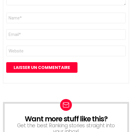
Nom
*
E-
mail
*
Site
web
Want more stuff like this?
NEWSLETTER
Get the best Ranking stories straight into
your inbox!