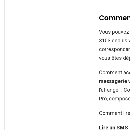
Comment
Vous pouve
3103 depuis v
correspondan
vous êtes déj
Comment accé
messagerie 
l’étranger : 
Pro, compose
Comment lire
Lire
un
SMS