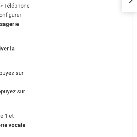
 « Téléphone
onfigurer
sagerie
ver la
ppuyez sur
appuyez sur
e 1 et
rie vocale
.