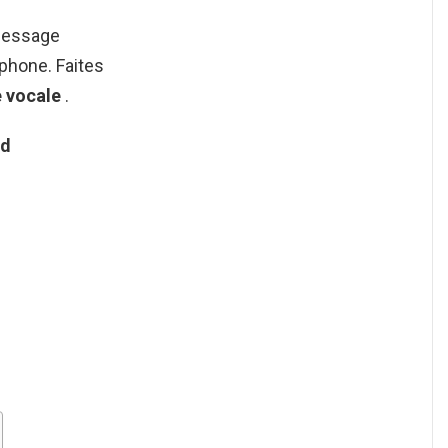
message
éphone. Faites
 vocale
.
id