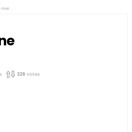
 pas ?
 ne
s
326
Votes