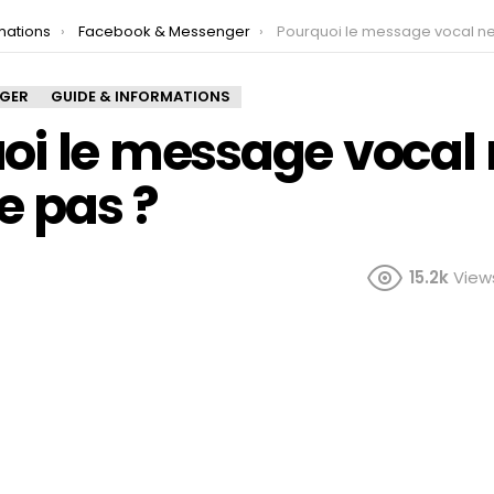
mations
Facebook & Messenger
Pourquoi le message vocal ne marche
NGER
GUIDE & INFORMATIONS
oi le message vocal
 pas ?
15.2k
View