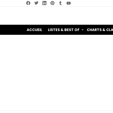
facebook
twitter
linkedin
pinterest
tumblr
youtube
ACCUEIL
LISTES & BEST OF
CHARTS & CL