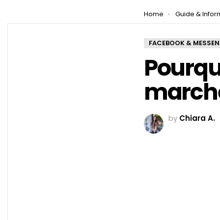
You are here:
Home
Guide & Infor
FACEBOOK & MESSE
Pourqu
marche
by
Chiara A.