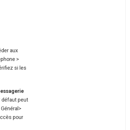
éder aux
léphone >
rifiez si les
essagerie
r défaut peut
 Général>
’accès pour