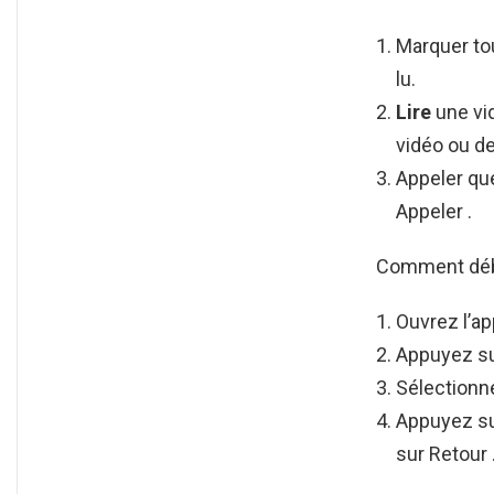
Marquer to
lu.
Lire
une vi
vidéo ou d
Appeler que
Appeler .
Comment déb
Ouvrez l’ap
Appuyez su
Sélectionne
Appuyez s
sur Retour 