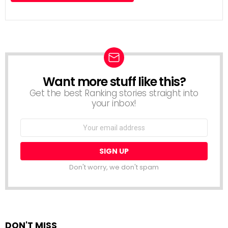
Want more stuff like this?
NEWSLETTER
Get the best Ranking stories straight into
your inbox!
Email
address:
Don't worry, we don't spam
DON'T MISS