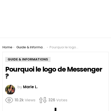
You are here:
Home
Guide & Informations
Pourquoi le logo de Messenger ?
GUIDE & INFORMATIONS
Pourquoi le logo de Messenger
?
by
Marie L.
10.2k
Views
326
Votes