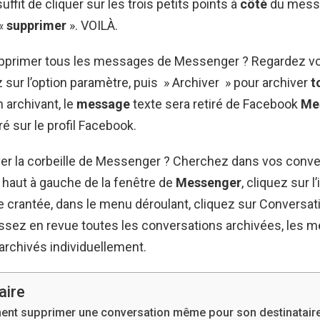
 suffit de cliquer sur les trois petits points à
côté
du messa
 «
supprimer
». VOILÀ.
rimer tous les messages de Messenger ? Regardez vo
z sur l’option paramètre, puis » Archiver » pour archiver
t
n archivant, le
message
texte sera retiré de Facebook
Me
é sur le profil Facebook.
ver la corbeille de Messenger ? Cherchez dans vos conv
 haut à gauche de la fenêtre de
Messenger
, cliquez sur l
 crantée, dans le menu déroulant, cliquez sur Conversat
assez en revue toutes les conversations archivées, les 
archivés individuellement.
ire
nt supprimer une conversation même pour son destinatair