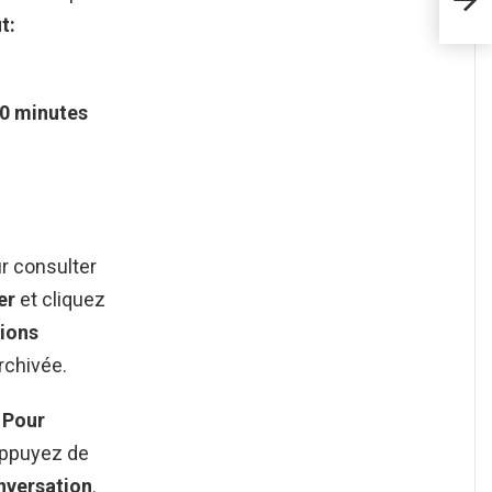
ut:
0 minutes
r consulter
er
et cliquez
ions
rchivée.
?
Pour
appuyez de
nversation
.