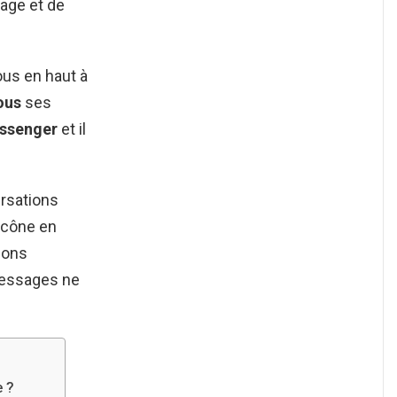
ge et de
us en haut à
ous
ses
ssenger
et il
ersations
’icône en
ions
messages ne
e ?