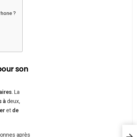
Phone ?
our son
aires
. La
s à
deux,
er
et
de
sonnes après