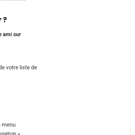
 ?
un ami sur
e votre liste de
le menu
gation ». …