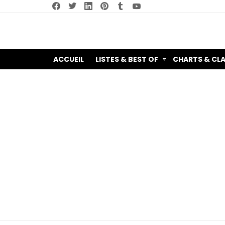
facebook
twitter
linkedin
pinterest
tumblr
youtube
ACCUEIL
LISTES & BEST OF
CHARTS & CL