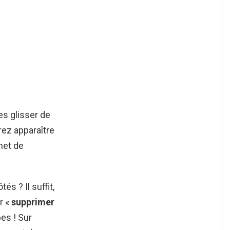
tes glisser de
rez apparaître
met de
 ? Il suffit,
r «
supprimer
es ! Sur