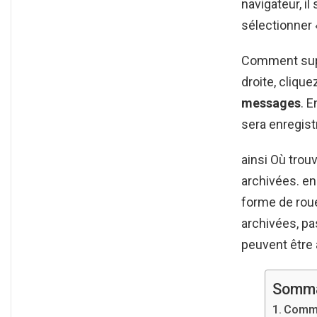
navigateur, il
sélectionner
Comment supp
droite, clique
messages
. E
sera enregistr
ainsi Où trou
archivées. en
forme de roue
archivées, p
peuvent être 
Somma
Comme