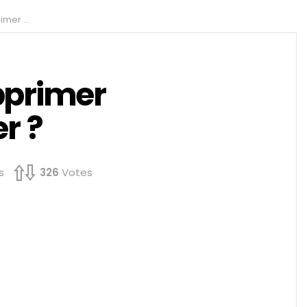
essenger ?
pprimer
r ?
s
326
Votes