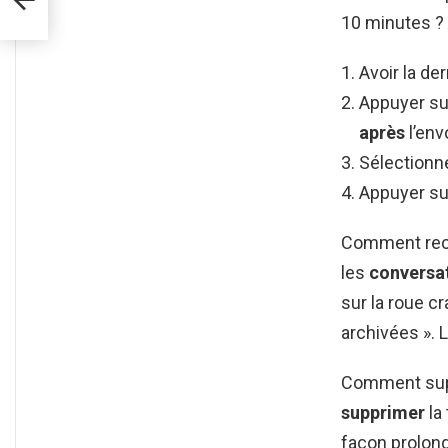
10 minutes ?
Avoir la de
Appuyer su
après
l’env
Sélectionne
Appuyer su
Comment recu
les
conversa
sur la roue cr
archivées ». 
Comment supp
supprimer
la 
façon prolo