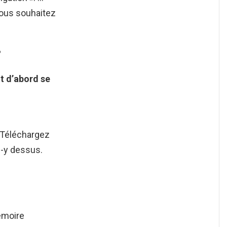
vous souhaitez
?
t d’abord se
 Téléchargez
z-y dessus.
émoire