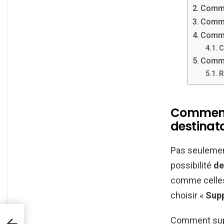
Comme
Comme
Comme
C
Comme
R
Comment
destinata
Pas seuleme
possibilité
de
comme cell
choisir «
Supp
Comment supp