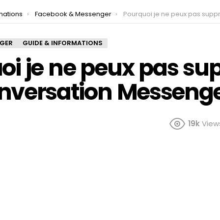
mations
Facebook & Messenger
Pourquoi je ne peux pas supprimer une conversation M
NGER
GUIDE & INFORMATIONS
oi je ne peux pas su
nversation Messenge
19k
View