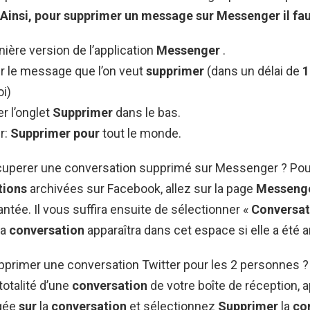
Ainsi,
pour supprimer
un message sur
Messenger
il fa
rnière version de l’application
Messenger
.
r le message que l’on veut
supprimer
(dans un délai de
1
oi)
r l’onglet
Supprimer
dans le bas.
r:
Supprimer pour
tout le monde.
perer une conversation supprimé sur Messenger ? Pou
tions
archivées sur Facebook, allez sur la page
Messeng
antée. Il vous suffira ensuite de sélectionner «
Conversat
La
conversation
apparaîtra dans cet espace si elle a été a
rimer une conversation Twitter pour les 2 personnes 
totalité d’une
conversation
de votre boîte de réception, 
ngée
sur
la
conversation
et sélectionnez
Supprimer
la
co