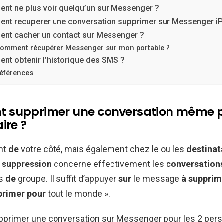
nt ne plus voir quelqu’un sur Messenger ?
nt recuperer une conversation supprimer sur Messenger i
nt cacher un contact sur Messenger ?
omment récupérer Messenger sur mon portable ?
nt obtenir l’historique des SMS ?
éférences
 supprimer une conversation même p
ire ?
nt
de
votre côté, mais également chez le ou les
destinat
 suppression
concerne effectivement les
conversation
es
de
groupe. Il suffit d’appuyer
sur
le message
à supprim
rimer pour
tout le monde ».
rimer une conversation sur Messenger pour les 2 per