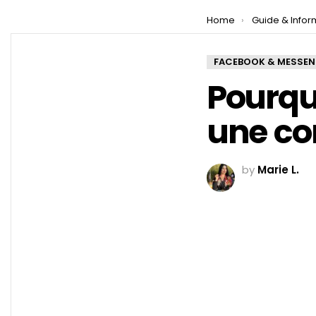
You are here:
Home
Guide & Infor
FACEBOOK & MESSE
Pourqu
une co
by
Marie L.