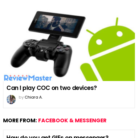
Can I play COC on two devices?
by
Chiara A.
MORE FROM:
FACEBOOK & MESSENGER
How do you get GIFs on messenger?