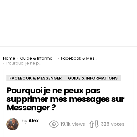
You are here:
Home
Guide & Informations
Facebook & Messenger
Pourquoi je ne peux pas supprimer mes messages sur Messenger ?
FACEBOOK & MESSENGER
GUIDE & INFORMATIONS
Pourquoi je ne peux pas
supprimer mes messages sur
Messenger ?
by
Alex
19.1k
Views
326
Votes