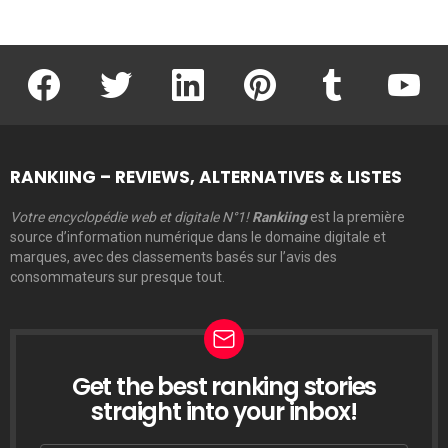
facebook
twitter
linkedin
pinterest
tumblr
youtu
RANKIING – REVIEWS, ALTERNATIVES & LISTES
Votre encyclopédie web et digitale N°1!
Rankiing
est la première
source d’information numérique dans le domaine digitale et
marques, avec des classements basés sur l’avis des
consommateurs sur presque tout.
Get the best ranking stories
LETTRE
D’INFORMATION
straight into your inbox!