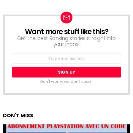
Want more stuff like this?
NEWSLETTER
Get the best Ranking stories straight into
your inbox!
Email
address:
Don't worry, we don't spam
DON'T MISS