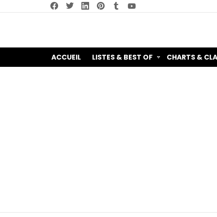
facebook
twitter
linkedin
pinterest
tumblr
youtube
ACCUEIL
LISTES & BEST OF
CHARTS & CL