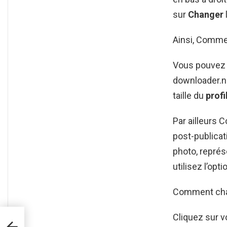
sur
Changer
Ainsi, Commen
Vous pouvez p
downloader.ne
taille du
profi
Par ailleurs 
post-publicati
photo, représ
utilisez l’opt
Comment chan
Cliquez sur v
wei