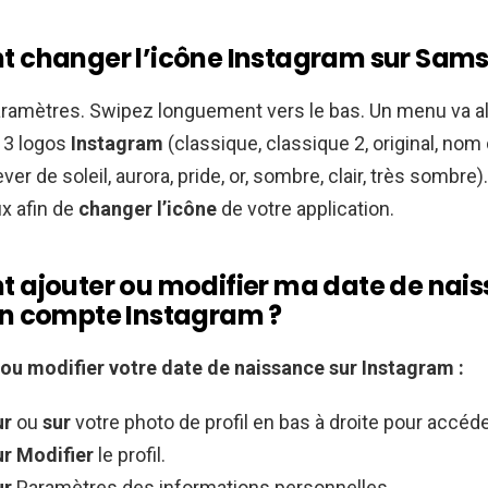
changer l’icône Instagram sur Sams
ramètres. Swipez longuement vers le bas. Un menu va alo
13 logos
Instagram
(classique, classique 2, original, nom
ver de soleil, aurora, pride, or, sombre, clair, très sombre)
ux afin de
changer l’icône
de votre application.
ajouter ou modifier ma date de nai
n compte Instagram ?
 ou modifier
votre
date de naissance sur Instagram
:
ur
ou
sur
votre photo de profil en bas à droite pour accéder
ur Modifier
le profil.
ur
Paramètres des informations personnelles.