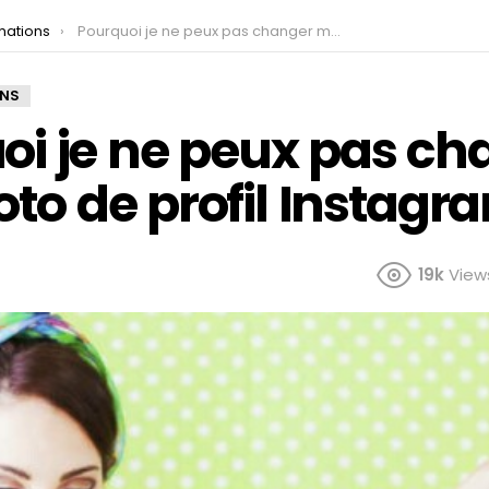
mations
Pourquoi je ne peux pas changer ma photo de profil Instagram ?
ONS
oi je ne peux pas ch
to de profil Instagr
19k
View