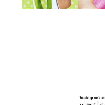
Instagram
.c
en bas à droi