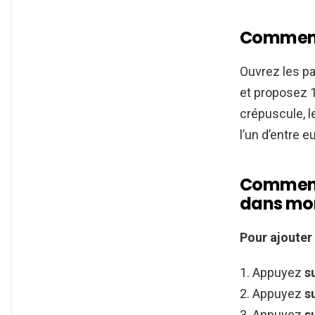
Comment 
Ouvrez les pa
et proposez 
crépuscule, le
l’un d’entre e
Comment 
dans mo
Pour
ajouter
Appuyez
s
Appuyez
s
Appuyez
s