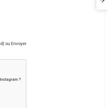
com
id) ou Envoyer
Instagram ?