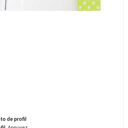
to de profil
fil
. Appuyez