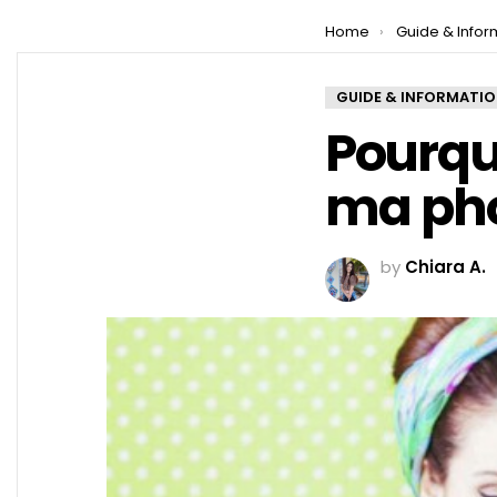
You are here:
Home
Guide & Infor
GUIDE & INFORMATI
Pourqu
ma pho
by
Chiara A.