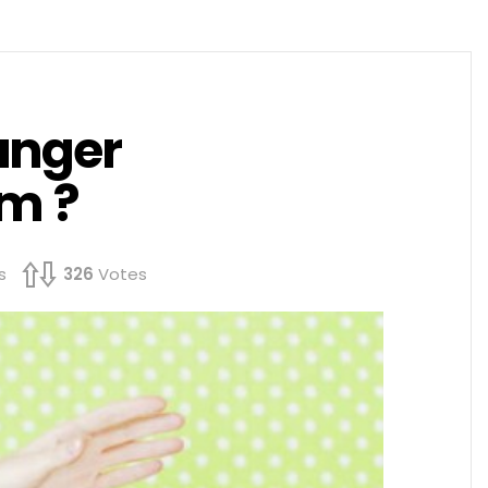
anger
am ?
s
326
Votes