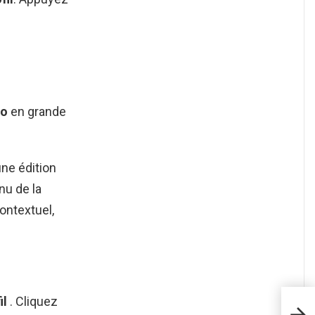
to
en grande
ne édition
nu de la
ontextuel,
il
. Cliquez
How 