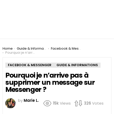
You are here:
Home
Guide & Informations
Facebook & Messenger
Pourquoi je n’arrive pas à supprimer un message sur Messenger ?
FACEBOOK & MESSENGER
GUIDE & INFORMATIONS
Pourquoi je n’arrive pas à
supprimer un message sur
Messenger ?
by
Marie L.
15k
Views
326
Votes