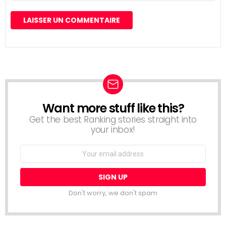
Want more stuff like this?
NEWSLETTER
Get the best Ranking stories straight into
your inbox!
Email
address:
Don't worry, we don't spam