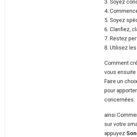
Soyez conc
Commencez
Soyez spéc
Clarifiez, c
Restez pert
Utilisez le
Comment crée
vous ensuite 
Faire un choix
pour apporter
concernées.
ainsi Commen
sur votre sma
appuyez
Son