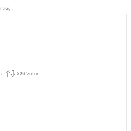
acebook ?
s
326
Votes