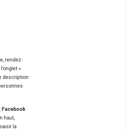
e, rendez-
l’onglet «
ne description
personnes
z
Facebook
n haut,
isir la