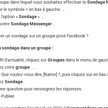
roupe dans lequel vous souhaitez effectuer le
Sondage 
r le symbole + en bas à gauche. …
l’option «
Sondage
». …
 votre
Sondage Messenger
.
r un sondage sur un groupe privé Facebook ?
un sondage
dans un
groupe
:
il d’actualité, cliquez sur
Groupes
dans le menu de gauc
ez votre
groupe
. …
 Que voulez-vous dire, [Name] ?, puis cliquez sur en bas à
nez
Sondage
.
une question puis renseignez les réponses.
 Publier.