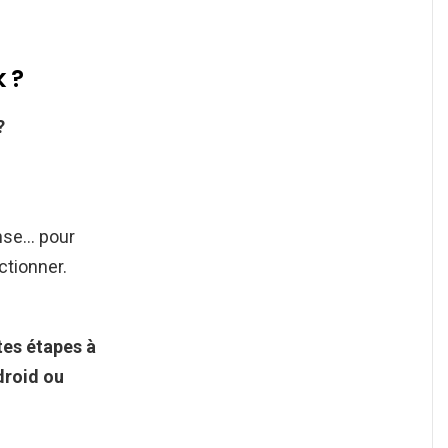
 ?
?
onse… pour
ctionner.
tes étapes à
droid
ou