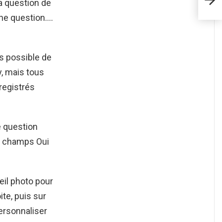
a question de
une question….
s possible de
, mais tous
registrés
 question
s champs Oui
il photo pour
te, puis sur
ersonnaliser