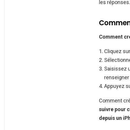
les réponses.
Comment 
Comment
cr
Cliquez su
Sélection
Saisissez 
renseigner
Appuyez su
Comment cré
suivre pour
c
depuis un iP