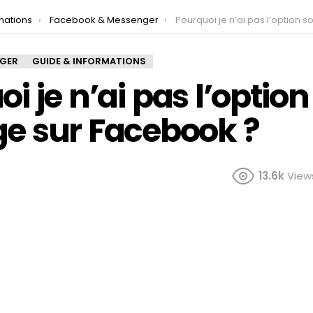
mations
Facebook & Messenger
Pourquoi je n’ai pas l’option sondage sur F
NGER
GUIDE & INFORMATIONS
i je n’ai pas l’option
e sur Facebook ?
13.6k
View