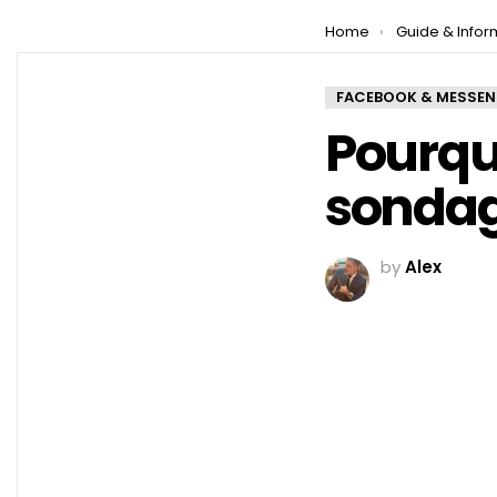
You are here:
Home
Guide & Infor
FACEBOOK & MESSE
Pourquo
sondag
by
Alex