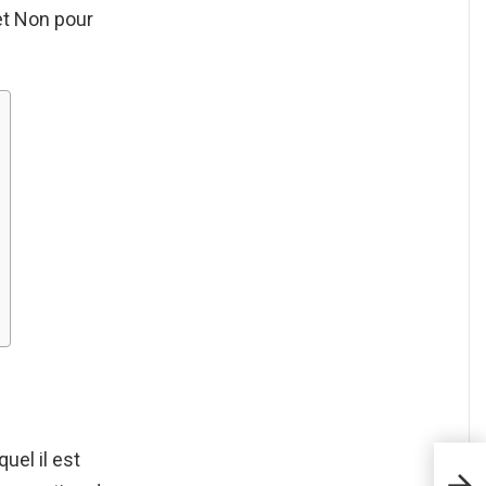
et Non pour
uel il est