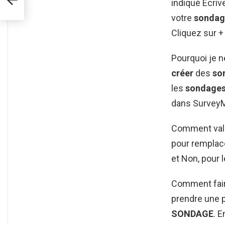
indiqué Écriv
votre
sondag
Cliquez sur +
Pourquoi je n
créer
des
so
les
sondage
dans Survey
Comment vali
pour remplac
et Non, pour 
Comment fair
prendre une p
SONDAGE
. 