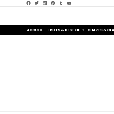
facebook
twitter
linkedin
pinterest
tumblr
youtube
ACCUEIL
LISTES & BEST OF
CHARTS & CL