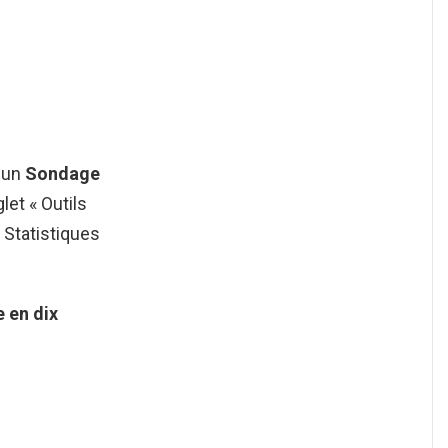
r un
Sondage
glet « Outils
« Statistiques
e
en dix