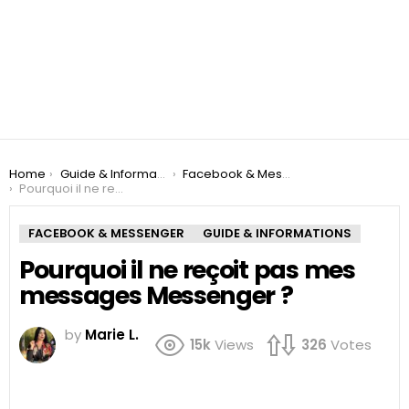
You are here:
Home
Guide & Informations
Facebook & Messenger
Pourquoi il ne reçoit pas mes messages Messenger ?
FACEBOOK & MESSENGER
GUIDE & INFORMATIONS
Pourquoi il ne reçoit pas mes
messages Messenger ?
by
Marie L.
15k
Views
326
Votes