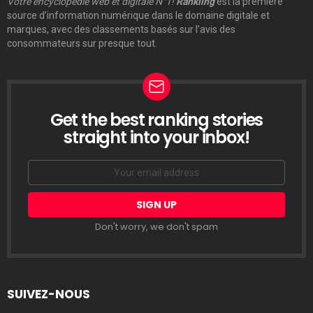
Votre encyclopédie web et digitale N°1!
Rankiing
est la première
source d’information numérique dans le domaine digitale et
marques, avec des classements basés sur l’avis des
consommateurs sur presque tout.
Get the best ranking stories
LETTRE
D’INFORMATION
straight into your inbox!
Email
address:
Don't worry, we don't spam
SUIVEZ-NOUS