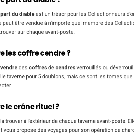
a
part du diable
est un trésor pour les Collectionneurs d’or
lle peut être vendue à n’importe quel membre des Collecti
 trouver sur chaque avant-poste.
 les coffre cendre ?
z
vendre
des
coffres
de
cendres
verrouillés ou déverrouil
lle taverne pour 5 doublons, mais ce sont les tomes qu
ecter.
 le crâne rituel ?
a trouver à l’extérieur de chaque taverne avant-poste. Elle
et vous propose des voyages pour son opération de char