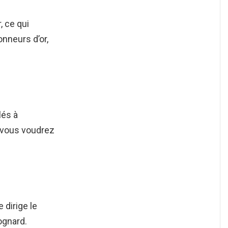
, ce qui
onneurs d’or,
lés à
e vous voudrez
 dirige le
ognard.