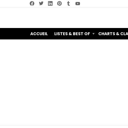
facebook
twitter
linkedin
pinterest
tumblr
youtube
ACCUEIL
LISTES & BEST OF
CHARTS & CL