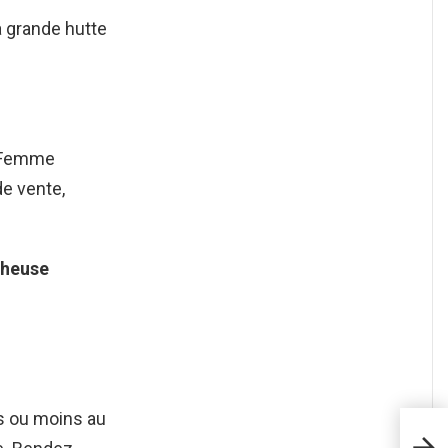
a grande hutte
 Femme
de vente,
cheuse
lus ou moins au
Com