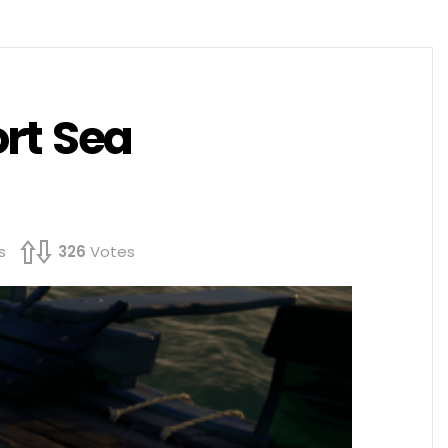
ort Sea
s
326
Votes