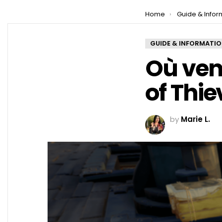
You are here:
Home
Guide & Infor
GUIDE & INFORMATI
Où vend
of Thie
by
Marie L.