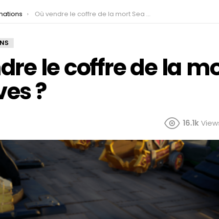
mations
Où vendre le coffre de la mort Sea of Thieves ?
ONS
re le coffre de la m
ves ?
16.1k
View