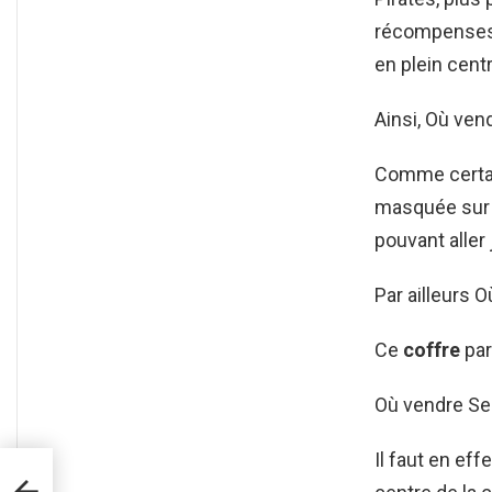
récompenses s
en plein cent
Ainsi, Où ven
Comme cert
masquée sur l
pouvant aller
Par ailleurs 
Ce
coffre
par
Où vendre Se
Il faut en eff
 49