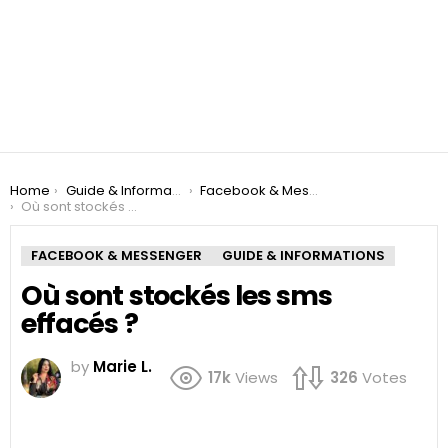
You are here:
Home
Guide & Informations
Facebook & Messenger
Où sont stockés les sms effacés ?
FACEBOOK & MESSENGER
GUIDE & INFORMATIONS
Où sont stockés les sms
effacés ?
by
Marie L.
17k
Views
326
Votes