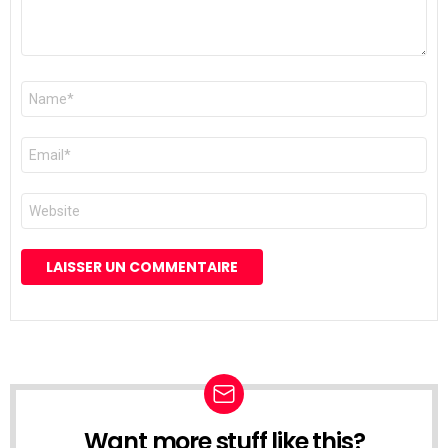
Nom
*
E-
mail
*
Site
web
Want more stuff like this?
NEWSLETTER