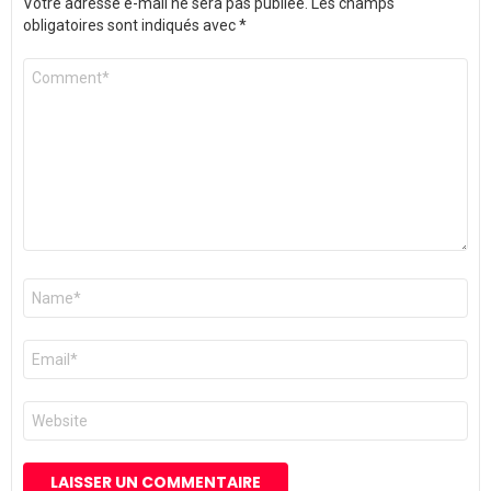
Votre adresse e-mail ne sera pas publiée.
Les champs
obligatoires sont indiqués avec
*
Commentaire
*
Nom
*
E-
mail
*
Site
web