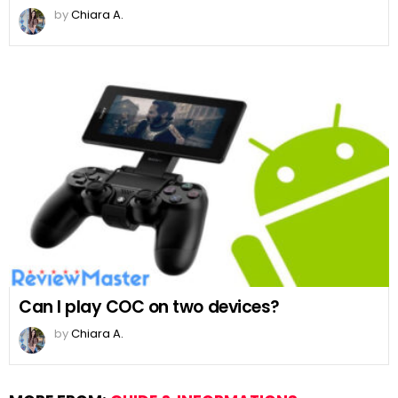
by
Chiara A.
Can I play COC on two devices?
by
Chiara A.