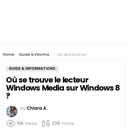
You are here:
Home
Guide & Informations
Où se trouve le lecteur Windows Media sur Windows 8 ?
GUIDE & INFORMATIONS
Où se trouve le lecteur
Windows Media sur Windows 8
?
by
Chiara A.
10k
Views
326
Votes