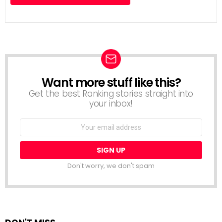
Want more stuff like this?
NEWSLETTER
Get the best Ranking stories straight into
your inbox!
Email
address:
Don't worry, we don't spam