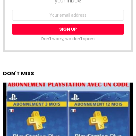
your inbox!
Email
address:
Don't worry, we don't spam
DON'T MISS