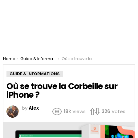
You are here:
Home
Guide & Informations
Où se trouve la Corbeille sur iPhone ?
GUIDE & INFORMATIONS
Où se trouve la Corbeille sur
iPhone ?
by
Alex
18k
Views
326
Votes