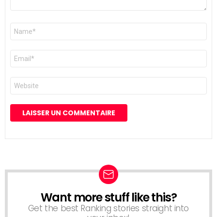
Nom
*
E-
mail
*
Site
web
Want more stuff like this?
NEWSLETTER
Get the best Ranking stories straight into