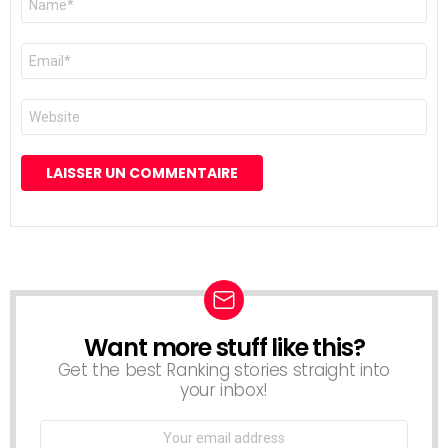
*
E-
mail
*
Site
web
Want more stuff like this?
NEWSLETTER
Get the best Ranking stories straight into
your inbox!
Email
address: