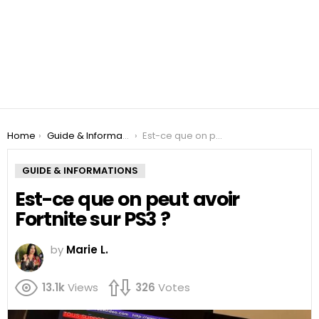
You are here:
Home
Guide & Informations
Est-ce que on peut avoir Fortnite sur PS3 ?
GUIDE & INFORMATIONS
Est-ce que on peut avoir
Fortnite sur PS3 ?
by
Marie L.
13.1k
Views
326
Votes