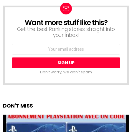
Want more stuff like this?
NEWSLETTER
Get the best Ranking stories straight into
your inbox!
Email
address:
Don't worry, we don't spam
DON'T MISS