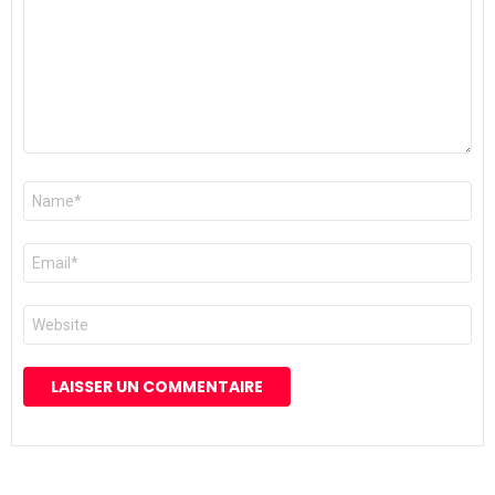
Nom
*
E-
mail
*
Site
web