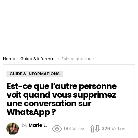
You are here:
Home
Guide & Informations
Est-ce que l’autre personne voit quand vous supprimez une conversation sur WhatsApp ?
GUIDE & INFORMATIONS
Est-ce que l’autre personne
voit quand vous supprimez
une conversation sur
WhatsApp ?
by
Marie L.
18k
Views
326
Votes