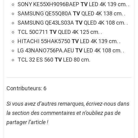
SONY KE55XH9096BAEP
TV
LED 4K 139 cm. .
SAMSUNG QE55Q80A
TV
QLED 4K 138 cm. .
SAMSUNG QE43LS03A
TV
QLED 4K 108 cm. .
TCL 50C711
TV
QLED 4K 125 cm. .
HITACHI 55HAK5750
TV
LED 4K 139 cm. .
LG 43NANO756PA.AEU
TV
LED 4K 108 cm. .
TCL 32 ES 560
TV
LED 80 cm.
Contributeurs: 6
Si vous avez d’autres remarques, écrivez-nous dans
la section des commentaires et n’oubliez pas de
partager l’article !