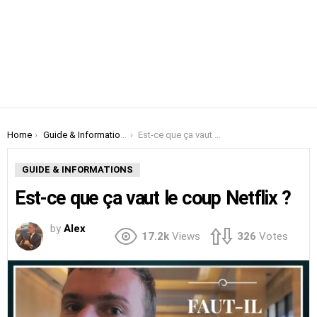
You are here:
Home
Guide & Informations
Est-ce que ça vaut le coup Netflix ?
GUIDE & INFORMATIONS
Est-ce que ça vaut le coup Netflix ?
by
Alex
17.2k
Views
326
Votes