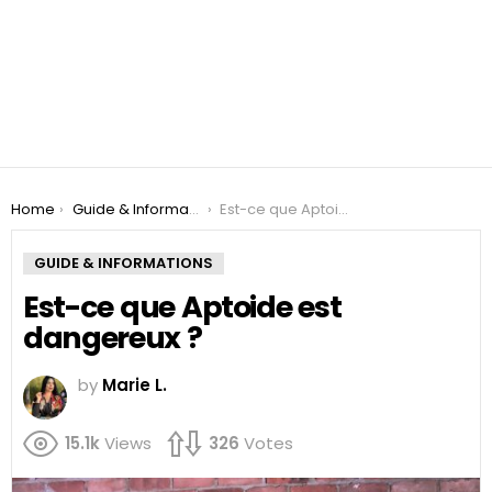
You are here:
Home
Guide & Informations
Est-ce que Aptoide est dangereux ?
GUIDE & INFORMATIONS
Est-ce que Aptoide est
dangereux ?
by
Marie L.
15.1k
Views
326
Votes