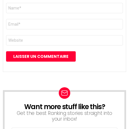
Nom
*
E-
mail
*
Site
web
Want more stuff like this?
NEWSLETTER
Get the best Ranking stories straight into
your inbox!