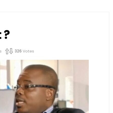
 ?
s
326
Votes