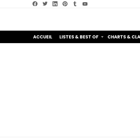
facebook
twitter
linkedin
pinterest
tumblr
youtube
ACCUEIL
LISTES & BEST OF
CHARTS & CL