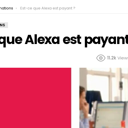
mations
Est-ce que Alexa est payant ?
ONS
que Alexa est payant
11.2k
View