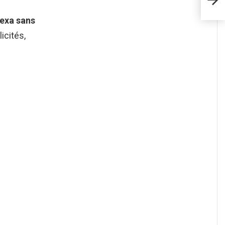
lexa sans
icités,