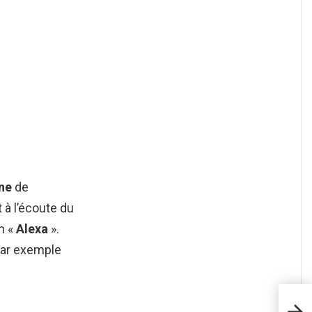
ne
de
t à l’écoute du
n «
Alexa
».
par exemple