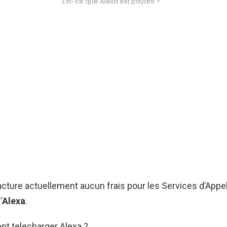
Est-ce que Alexa est payant ?
ture actuellement aucun frais pour les Services d’Appel
’
Alexa
.
nt telecharger Alexa ?