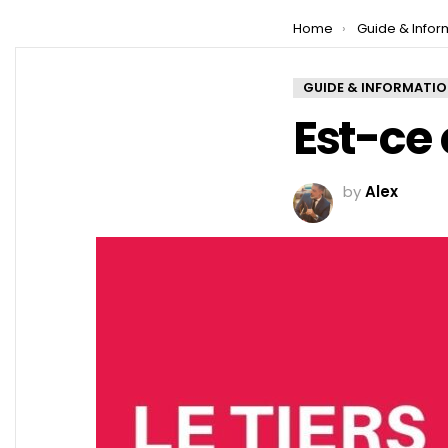
You are here:
Home
Guide & Infor
GUIDE & INFORMATI
Est-ce 
by
Alex