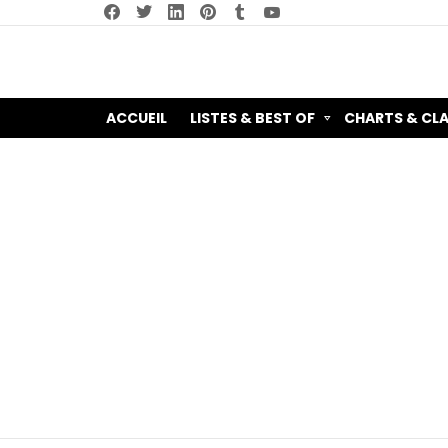
facebook
twitter
linkedin
pinterest
tumblr
youtube
ACCUEIL
LISTES & BEST OF
CHARTS & CL