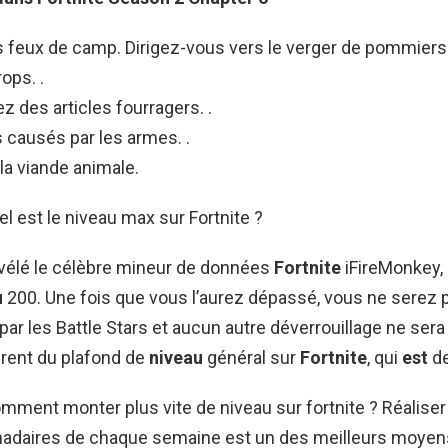
s feux de camp. Dirigez-vous vers le verger de pommiers
ops. .
des articles fourragers. .
ausés par les armes. .
a viande animale.
el est le niveau max sur Fortnite ?
vélé le célèbre mineur de données
Fortnite
iFireMonkey, 
u
200. Une fois que vous l’aurez dépassé, vous ne serez 
r les Battle Stars et aucun autre déverrouillage ne sera 
érent du plafond de
niveau
général sur
Fortnite
, qui
est
de
mment monter plus vite de niveau sur fortnite ? Réaliser
adaires de chaque semaine est un des meilleurs moyen