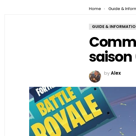
You are here:
Home
Guide & Infor
GUIDE & INFORMATI
Commen
saison 
by
Alex