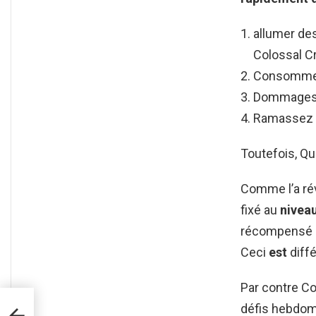
allumer de
Colossal Cr
Consommez 
Dommages c
Ramassez l
Toutefois, Qu
Comme l’a ré
fixé au
nivea
récompensé pa
Ceci
est
diff
Par contre Co
n
défis hebdom
une