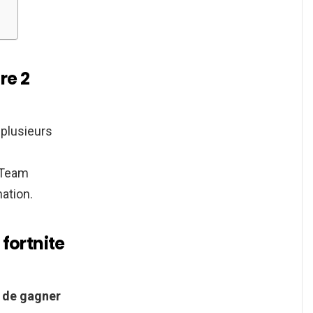
re 2
, plusieurs
 Team
nation.
fortnite
, de gagner