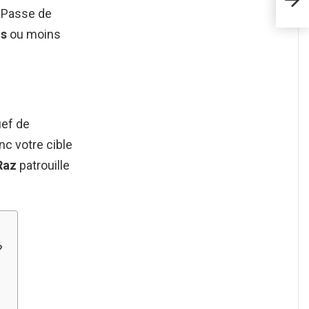
?
u Passe de
us
ou moins
ief de
nc votre cible
Raz
patrouille
?