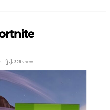
rtnite
s
326
Votes