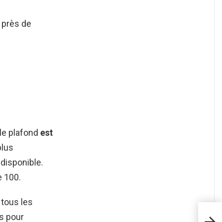
 près de
le plafond
est
plus
disponible.
 100.
 tous les
Com
s pour