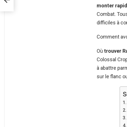
monter rapi
Combat. Tous 
difficiles à c
Comment avoir
Où
trouver R
Colossal Crop
à abattre par
sur le flanc ou
S