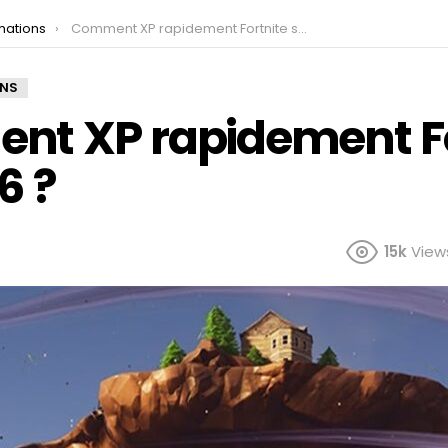
mations
Comment XP rapidement Fortnite saison 6 ?
ONS
t XP rapidement Fo
6 ?
15k
View